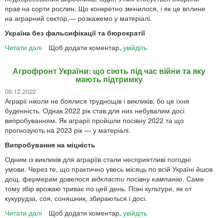
прав на сорти рослин. Що конкретно змінилося, і як це вплине
на аграрний сектор,— розкажемо у матеріалі.
Україна без фальсифікації та бюрократії
Читати далі
про
Щоб додати коментар,
увійдіть
В
Україні
Агрофронт України: що сіють під час війни та яку
зростуть
мають підтримку
штрафи
09.12.2022
за
Аграрії ніколи не боялися труднощів і викликів, бо це їхня
підробку
буденність. Однак 2022 рік став для них небувалим досі
сільськогосподарської
випробуванням. Як аграрії пройшли посівну 2022 та що
продукції
прогнозують на 2023 рік — у матеріалі.
Випробування на міцність
Одним із викликів для аграріїв стали несприятливі погодні
умови. Через те, що практично увесь місяць по всій Україні йшов
дощ, фермерам довелося
відкласти посівну кампанію
. Саме
тому збір врожаю триває по цей день. Пізні культури, як от
кукурудза, соя, соняшник, збираються і досі.
Читати далі
про
Щоб додати коментар,
увійдіть