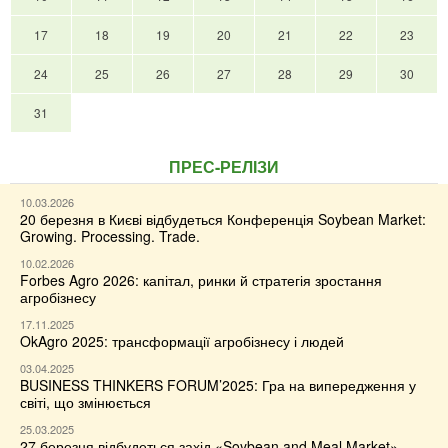
17
18
19
20
21
22
23
24
25
26
27
28
29
30
31
ПРЕС-РЕЛІЗИ
10.03.2026
20 березня в Києві відбудеться Конференція Soybean Market:
Growing. Processing. Trade.
10.02.2026
Forbes Agro 2026: капітал, ринки й стратегія зростання
агробізнесу
17.11.2025
OkAgro 2025: трансформації агробізнесу і людей
03.04.2025
BUSINESS THINKERS FORUM’2025: Гра на випередження у
світі, що змінюється
25.03.2025
27 березня відбудеться захід «Soybean and Meal Market»