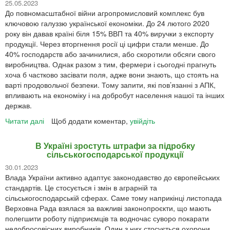
25.05.2023
посівною
До повномасштабної війни агропромисловий комплекс був
кукурудзи
ключовою галуззю української економіки. До 24 лютого 2020
в
року він давав країні біля 15% ВВП та 40% виручки з експорту
Україні
продукції. Через вторгнення росії ці цифри стали менше. До
та
40% господарств або зачинилися, або скоротили обсяги свого
ЄС,
виробництва. Однак разом з тим, фермери і сьогодні прагнуть
і
хоча б частково засівати поля, адже вони знають, що стоять на
чи
варті продовольчої безпеки. Тому запити, які пов’язанні з АПК,
варто
впливають на економіку і на добробут населення нашої та інших
аграріям
держав.
відмовлятися
від
Читати далі
про
Щоб додати коментар,
увійдіть
цієї
Реформа
культури
ГМО:
В Україні зростуть штрафи за підробку
ризики
сільськогосподарської продукції
та
30.01.2023
перспективи
Влада України активно адаптує законодавство до європейських
стандартів. Це стосується і змін в аграрній та
сільськогосподарській сферах. Саме тому наприкінці листопада
Верховна Рада взялася за важливі законопроєкти, що мають
полегшити роботу підприємців та водночас суворо покарати
недобросовісних виробників. Один з них стосується охорони