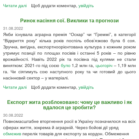
Читати далі
грошима
про
Щоб додати коментар,
увійдіть
Можемо
розраховувати
Ринок насіння сої. Виклики та прогнози
на
31.08.2022
ріпак:
Якби існувала аграрна премія “Оскар” чи “Греммі”, в категорії
непроста,
“Відкриття року” кілька років поспіль обов’язково була б соя.
але
Зручна, вигідна, експортноорієнтована культура з кожним роком
перспективна
утримує позиції по площах посівів і останні 5 років – по рівню
історія.
врожайності. Навіть 2022 рік та посівна під кулями не стали
винятком: 2021-го під соєю
було
1,2 млн га,
цьогоріч
– 1,19 млн
га. Чи сіятимуть сою наступного року та чи готовий до цього
насіннєвий сектор – у матеріалі.
Читати далі
про
Щоб додати коментар,
увійдіть
Ринок
насіння
Експорт жита розблоковано: чому це важливо і як
сої.
вдалося це зробити?
Виклики
30.08.2022
та
Повномасштабне вторгнення росії в Україну позначилося на всіх
прогнози
сферах життя, зокрема й аграрній. Через бойові дії уряд
обмежив
перелік товарів для експорту за кордон. Обмеження