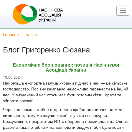
Перейти
до
Togg
основного
navi
вмісту
Головна
Блоґи
Блоґ Григоренко Сюзана
Економічне бронювання: позиція Насіннєвої
Асоціації України
10.06.2024
Найбільша експортна галузь України під час війни — це сільське
господарство. Посівну кампанію неможливо перенести на інший
час. У визначений час хтось має бути готовим сіяти, орати та
збирати врожай.
Через повномасштабне вторгнення країна опинилася на межі
виживання, тому ми змушені мобілізувати всі ресурси.
Безсумнівно, пріоритетом №1 є оборонна промисловість. Однак,
разом з тим, потрібно й наповнювати бюджет, аби були кошти