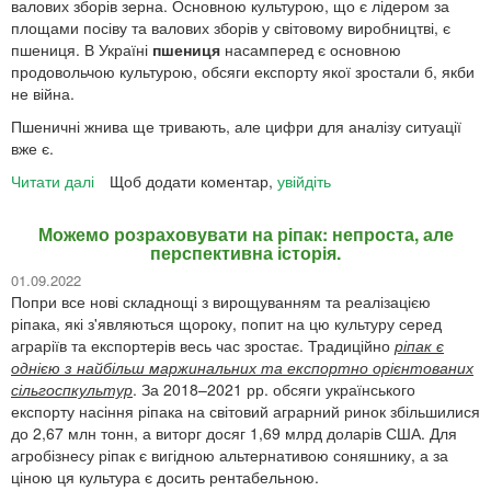
валових зборів зерна. Основною культурою, що є лідером за
достатньо,
площами посіву та валових зборів у світовому виробництві, є
як
пшениця. В Україні
пшениця
насамперед є основною
і
продовольчою культурою, обсяги експорту якої зростали б, якби
досвіду
не війна.
в
Пшеничні жнива ще тривають, але цифри для аналізу ситуації
аграріїв,
вже є.
головне
—
Читати далі
про
Щоб додати коментар,
увійдіть
перемога
Пшениця,
кукурудза,
Можемо розраховувати на ріпак: непроста, але
соняшник:
перспективна історія.
завдяки
01.09.2022
надзусиллям
Попри все нові складнощі з вирощуванням та реалізацією
аграріїв
ріпака, які з'являються щороку, попит на цю культуру серед
Україна
аграріїв та експортерів весь час зростає. Традиційно
р
іпак
є
цьогоріч
однією з найбільш маржинальних та експортно орієнтованих
буде
сільгоспкультур
. За 2018–2021 рр. обсяги українського
з
експорту насіння ріпака на світовий аграрний ринок збільшилися
хлібом,
до 2,67 млн тонн, а виторг досяг 1,69 млрд доларів США. Для
олією
агробізнесу ріпак є вигідною альтернативою соняшнику, а за
та
ціною ця культура є досить рентабельною.
експортними