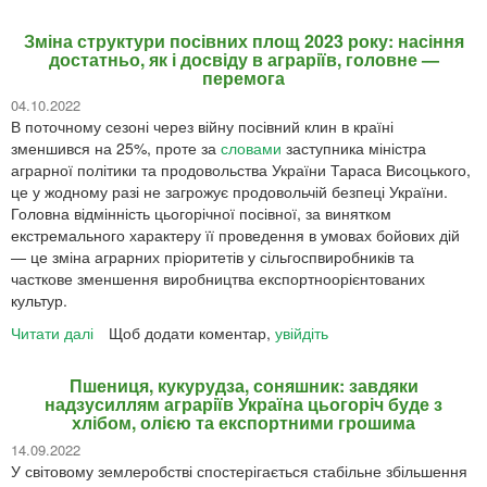
Агрофронт
України:
Зміна структури посівних площ 2023 року: насіння
що
достатньо, як і досвіду в аграріїв, головне —
сіють
перемога
під
04.10.2022
час
В поточному сезоні через війну посівний клин в країні
війни
зменшився на 25%, проте за
словами
заступника міністра
та
аграрної політики та продовольства України Тараса Висоцького,
яку
це у жодному разі не загрожує продовольчій безпеці України.
мають
Головна відмінність цьогорічної посівної, за винятком
підтримку
екстремального характеру її проведення в умовах бойових дій
— це зміна аграрних пріоритетів у сільгоспвиробників та
часткове зменшення виробництва експортноорієнтованих
культур.
Читати далі
про
Щоб додати коментар,
увійдіть
Зміна
структури
Пшениця, кукурудза, соняшник: завдяки
посівних
надзусиллям аграріїв Україна цьогоріч буде з
площ
хлібом, олією та експортними грошима
2023
14.09.2022
року:
У світовому землеробстві спостерігається стабільне збільшення
насіння