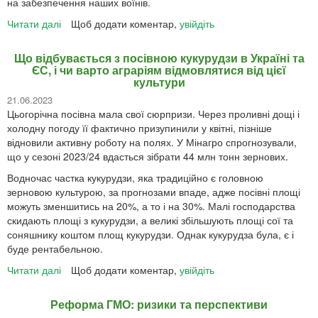
на забезпечення наших воїнів.
Читати далі
про
Щоб додати коментар,
увійдіть
Економічне
бронювання:
Що відбувається з посівною кукурудзи в Україні та
позиція
ЄС, і чи варто аграріям відмовлятися від цієї
Насіннєвої
культури
Асоціації
21.06.2023
України
Цьогорічна посівна мала свої сюрпризи. Через проливні дощі і
холодну погоду її фактично призупинили у квітні, пізніше
відновили активну роботу на полях. У Мінагро спрогнозували,
що у сезоні 2023/24 вдасться зібрати 44 млн тонн зернових.
Водночас частка кукурудзи, яка традиційно є головною
зерновою культурою, за прогнозами впаде, адже посівні площі
можуть зменшитись на 20%, а то і на 30%. Малі господарства
скидають площі з кукурудзи, а великі збільшують площі сої та
соняшнику коштом площ кукурудзи. Однак кукурудза була, є і
буде рентабельною.
Читати далі
про
Щоб додати коментар,
увійдіть
Що
відбувається
Реформа ГМО: ризики та перспективи
з