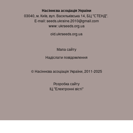
Насіннєва асоціація України
03040, м. Київ, вул. Васильківська 14, БЦ "СТЕНД".
E-mail:
seeds.ukraine.2010@gmail.com
www:
ukrseeds.org.ua
old.ukrseeds.org.ua
Мапа сайту
Надіслати повідомлення
© Насіннєва асоціація України, 2011-2025
Розробка сайту
ІЦ "Електронні вісті"