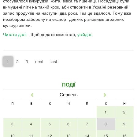
стосувалося кукурудзи, жита, вівса та пшениці. Посадовці були
вимушені піти на такий крок, аби створити в Україні резервний
запас продуктів на наступні два роки. І їм це вдалося. Тому вже
незабаром заборону на експорт деяких різновидів аграрних
культур зняли.
Читати далі
про
Щоб додати коментар,
увійдіть
Експорт
жита
розблоковано:
чому
1
2
3
next
last
це
важливо
і
як
ПОДІЇ
вдалося
Серпень
Попер
Наст
це
зробити?
п
в
с
ч
п
с
н
1
2
3
4
5
6
7
8
9
10
11
12
13
14
15
16