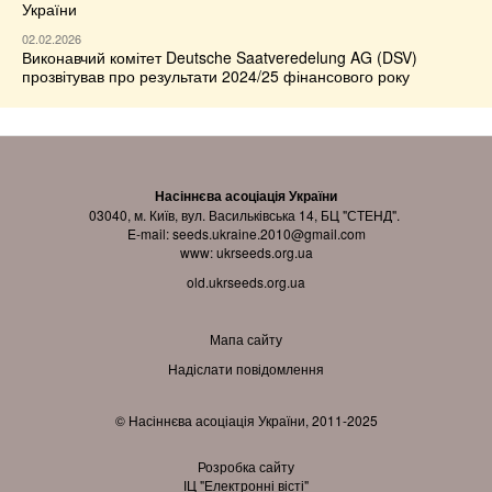
України
02.02.2026
Виконавчий комітет Deutsche Saatveredelung AG (DSV)
прозвітував про результати 2024/25 фінансового року
Насіннєва асоціація України
03040, м. Київ, вул. Васильківська 14, БЦ "СТЕНД".
E-mail:
seeds.ukraine.2010@gmail.com
www:
ukrseeds.org.ua
old.ukrseeds.org.ua
Мапа сайту
Надіслати повідомлення
© Насіннєва асоціація України, 2011-2025
Розробка сайту
ІЦ "Електронні вісті"