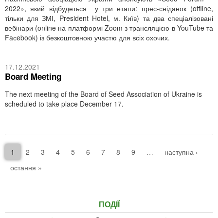
2022», який відбудеться у три етапи: прес-сніданок (offline,
тільки для ЗМІ, President Hotel, м. Київ) та два спеціалізовані
вебінари (online на платформі Zoom з трансляцією в YouTube та
Faсebook) із безкоштовною участю для всіх охочих.
17.12.2021
Board Meeting
The next meeting of the Board of Seed Association of Ukraine is
scheduled to take place December 17.
1
2
3
4
5
6
7
8
9
…
наступна ›
остання »
ПОДІЇ