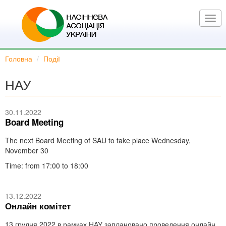
Перейти
до
Togg
основного
navi
вмісту
Головна
Події
НАУ
30.11.2022
Board Meeting
The next Board Meeting of SAU to take place Wednesday,
November 30
Time: from 17:00 to 18:00
13.12.2022
Онлайн комітет
13 грудня 2022 в рамках НАУ заплановано проведення онлайн