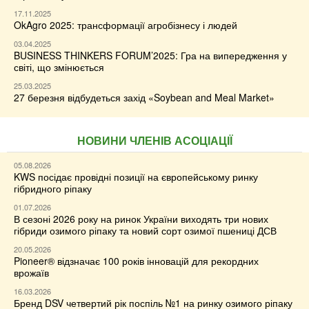
17.11.2025
OkAgro 2025: трансформації агробізнесу і людей
03.04.2025
BUSINESS THINKERS FORUM’2025: Гра на випередження у
світі, що змінюється
25.03.2025
27 березня відбудеться захід «Soybean and Meal Market»
НОВИНИ ЧЛЕНІВ АСОЦІАЦІЇ
05.08.2026
KWS посідає провідні позиції на європейському ринку
гібридного ріпаку
01.07.2026
В сезоні 2026 року на ринок України виходять три нових
гібриди озимого ріпаку та новий сорт озимої пшениці ДСВ
20.05.2026
Pioneer® відзначає 100 років інновацій для рекордних
врожаїв
16.03.2026
Бренд DSV четвертий рік поспіль №1 на ринку озимого ріпаку