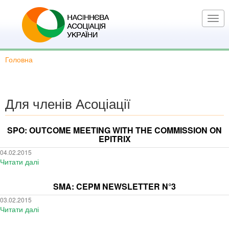
Перейти
до
Togg
основного
navi
вмісту
Головна
Для членів Асоціації
SPO: OUTCOME MEETING WITH THE COMMISSION ON
EPITRIX
04.02.2015
Читати далі
про
SPO:
Outcome
SMA: CEPM NEWSLETTER N°3
meeting
03.02.2015
with
Читати далі
про
the
SMA:
Commission