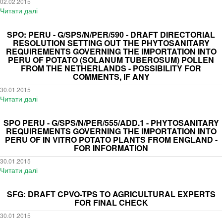
02.02.2015
Draft
Читати далі
про
phytosanitary
SCP:
requirements
ESA
SPO: PERU - G/SPS/N/PER/590 - DRAFT DIRECTORIAL
governing
position
RESOLUTION SETTING OUT THE PHYTOSANITARY
the
paper
REQUIREMENTS GOVERNING THE IMPORTATION INTO
importation
PERU OF POTATO (SOLANUM TUBEROSUM) POLLEN
on
into
FROM THE NETHERLANDS - POSSIBILITY FOR
organic
COMMENTS, IF ANY
Peru
farming
of
-
30.01.2015
pea
Читати далі
про
classification
(Pisum
SPO:
of
sativum)
PERU
crops
SPO PERU - G/SPS/N/PER/555/ADD.1 - PHYTOSANITARY
seeds
-
-
REQUIREMENTS GOVERNING THE IMPORTATION INTO
from
G/SPS/N/PER/590
PERU OF IN VITRO POTATO PLANTS FROM ENGLAND -
confirmation
Hungary
FOR INFORMATION
-
requested
-
Draft
by
30.01.2015
Possibility
Directorial
February
Читати далі
про
for
Resolution
27
SPO
comments,
setting
PERU
SFG: DRAFT CPVO-TPS TO AGRICULTURAL EXPERTS
if
out
-
FOR FINAL CHECK
any
the
G/SPS/N/PER/555/ADD.1
30.01.2015
phytosanitary
-