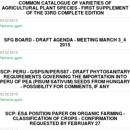
CEPM
COMMON CATALOGUE OF VARIETIES OF
on
Newsletter
AGRICULTURAL PLANT SPECIES - FIRST SUPPLEMENT
Epitrix
n°3
OF THE 33RD COMPLETE EDITION
03.02.2015
Читати далі
про
Common
catalogue
SFG BOARD - DRAFT AGENDA - MEETING MARCH 3_4
of
2015
varieties
03.02.2015
of
Читати далі
про
agricultural
SFG
plant
Board
SCP: PERU - G/SPS/N/PER/587 - DRAFT PHYTOSANITARY
species
-
REQUIREMENTS GOVERNING THE IMPORTATION INTO
-
Draft
PERU OF PEA (PISUM SATIVUM) SEEDS FROM HUNGARY
First
- POSSIBILITY FOR COMMENTS, IF ANY
agenda
supplement
-
02.02.2015
of
Meeting
Читати далі
про
the
March
SCP:
33rd
3_4
PERU
complete
SCP: ESA POSITION PAPER ON ORGANIC FARMING -
2015
-
CLASSIFICATION OF CROPS - CONFIRMATION
edition
G/SPS/N/PER/587
REQUESTED BY FEBRUARY 27
-