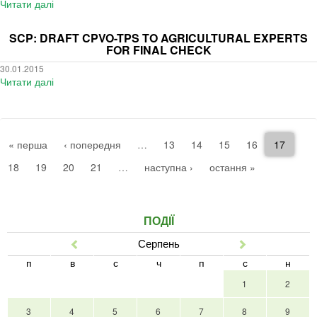
Читати далі
про
requirements
Phytosanitary
SFG:
governing
requirements
Draft
the
SCP: DRAFT CPVO-TPS TO AGRICULTURAL EXPERTS
governing
CPVO-
FOR FINAL CHECK
importation
the
TPs
into
importation
30.01.2015
to
Peru
Читати далі
into
про
agricultural
of
Peru
SCP:
experts
potato
of
Draft
for
(Solanum
in
CPVO-
final
tuberosum)
vitro
TPs
« перша
‹ попередня
…
13
14
15
16
17
check
pollen
potato
to
from
plants
agricultural
18
19
20
21
…
наступна ›
остання »
the
from
experts
Netherlands
England
for
-
-
final
ПОДІЇ
Possibility
for
check
for
information
Серпень
Попер
Наст
comments,
п
if
в
с
ч
п
с
н
any
1
2
3
4
5
6
7
8
9