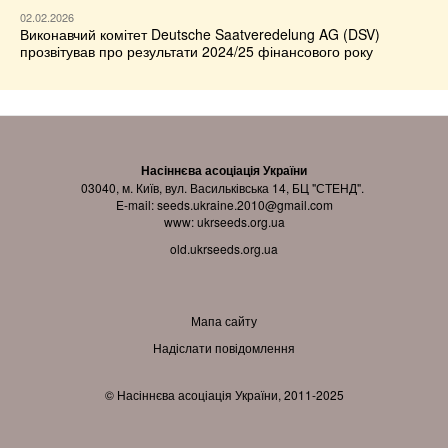
02.02.2026
Виконавчий комітет Deutsche Saatveredelung AG (DSV)
прозвітував про результати 2024/25 фінансового року
Насіннєва асоціація України
03040, м. Київ, вул. Васильківська 14, БЦ "СТЕНД".
E-mail:
seeds.ukraine.2010@gmail.com
www:
ukrseeds.org.ua
old.ukrseeds.org.ua
Мапа сайту
Надіслати повідомлення
© Насіннєва асоціація України, 2011-2025