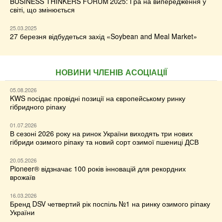
BUSINESS THINKERS FORUM’2025: Гра на випередження у
світі, що змінюється
25.03.2025
27 березня відбудеться захід «Soybean and Meal Market»
НОВИНИ ЧЛЕНІВ АСОЦІАЦІЇ
05.08.2026
KWS посідає провідні позиції на європейському ринку
гібридного ріпаку
01.07.2026
В сезоні 2026 року на ринок України виходять три нових
гібриди озимого ріпаку та новий сорт озимої пшениці ДСВ
20.05.2026
Pioneer® відзначає 100 років інновацій для рекордних
врожаїв
16.03.2026
Бренд DSV четвертий рік поспіль №1 на ринку озимого ріпаку
України