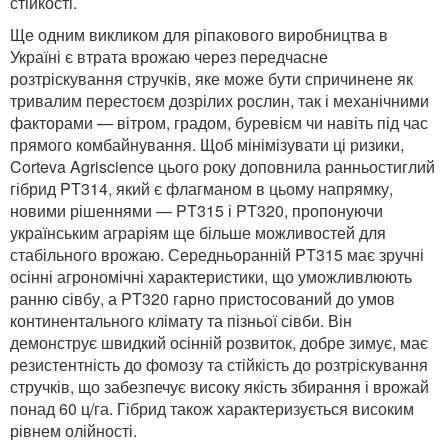
стійкості.
Ще одним викликом для ріпакового виробництва в
Україні є втрата врожаю через передчасне
розтріскування стручків, яке може бути спричинене як
тривалим перестоєм дозрілих рослин, так і механічними
факторами — вітром, градом, буревієм чи навіть під час
прямого комбайнування. Щоб мінімізувати ці ризики,
Corteva Agriscience цього року доповнила ранньостиглий
гібрид PT314, який є флагманом в цьому напрямку,
новими рішеннями — PT315 і PT320, пропонуючи
українським аграріям ще більше можливостей для
стабільного врожаю. Середньоранній PT315 має зручні
осінні агрономічні характеристики, що уможливлюють
ранню сівбу, а PT320 гарно пристосований до умов
континентального клімату та пізньої сівби. Він
демонструє швидкий осінній розвиток, добре зимує, має
резистентність до фомозу та стійкість до розтріскування
стручків, що забезпечує високу якість збирання і врожай
понад 60 ц/га. Гібрид також характеризується високим
рівнем олійності.