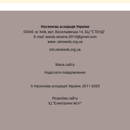
Насіннєва асоціація України
03040, м. Київ, вул. Васильківська 14, БЦ "СТЕНД".
E-mail:
seeds.ukraine.2010@gmail.com
www:
ukrseeds.org.ua
old.ukrseeds.org.ua
Мапа сайту
Надіслати повідомлення
© Насіннєва асоціація України, 2011-2025
Розробка сайту
ІЦ "Електронні вісті"