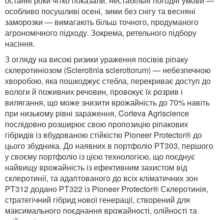
останні роки чітко показали: нестабільні погодні умови —
особливо посушливі осені, зими без снігу та весняні
заморозки — вимагають більш точного, продуманого
агрономічного підходу. Зокрема, ретельного підбору
насіння.
З огляду на високі ризики ураження посівів ріпаку
склеротиніозом (Sclerotinia sclerotiorum) — небезпечною
хворобою, яка пошкоджує стебла, перекриває доступ до
вологи й поживних речовин, провокує їх розрив і
вилягання, що може знизити врожайність до 70% навіть
при низькому рівні зараження, Corteva Agriscience
послідовно розширює свою пропозицію ріпакових
гібридів із вбудованою стійкістю Pioneer Protector® до
цього збудника. До наявних в портфоліо PT303, першого
у своєму портфоліо із цією технологією, що поєднує
найвищу врожайність із ефективним захистом від
склеротинії, та адаптованого до всіх кліматичних зон
PT312 додано PT322 із Pioneer Protector® Склеротинія,
стратегічний гібрид нової генерації, створений для
максимального поєднання врожайності, олійності та