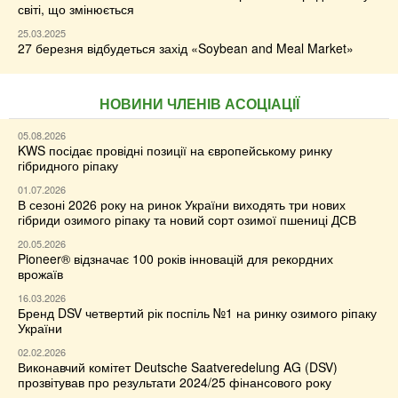
світі, що змінюється
25.03.2025
27 березня відбудеться захід «Soybean and Meal Market»
НОВИНИ ЧЛЕНІВ АСОЦІАЦІЇ
05.08.2026
KWS посідає провідні позиції на європейському ринку
гібридного ріпаку
01.07.2026
В сезоні 2026 року на ринок України виходять три нових
гібриди озимого ріпаку та новий сорт озимої пшениці ДСВ
20.05.2026
Pioneer® відзначає 100 років інновацій для рекордних
врожаїв
16.03.2026
Бренд DSV четвертий рік поспіль №1 на ринку озимого ріпаку
України
02.02.2026
Виконавчий комітет Deutsche Saatveredelung AG (DSV)
прозвітував про результати 2024/25 фінансового року