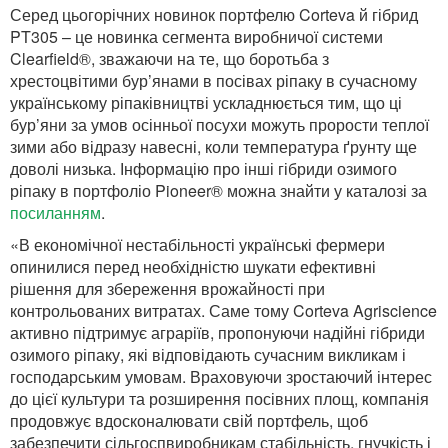
Серед цьогорічних новинок портфелю Corteva й гібрид
PT305 – це новинка сегмента виробничої системи
Clearfield®, зважаючи на те, що боротьба з
хрестоцвітими бур’янами в посівах ріпаку в сучасному
українському ріпаківництві ускладнюється тим, що ці
бур’яни за умов осінньої посухи можуть прорости теплої
зими або відразу навесні, коли температура ґрунту ще
доволі низька. Інформацію про інші гібриди озимого
ріпаку в портфоліо Pioneer® можна знайти у каталозі за
посиланням
.
«В економічної нестабільності українські фермери
опинилися перед необхідністю шукати ефективні
рішення для збереження врожайності при
контрольованих витратах. Саме тому Corteva Agriscience
активно підтримує аграріїв, пропонуючи надійні гібриди
озимого ріпаку, які відповідають сучасним викликам і
господарським умовам. Враховуючи зростаючий інтерес
до цієї культури та розширення посівних площ, компанія
продовжує вдосконалювати свій портфель, щоб
забезпечити сільгоспвиробникам стабільність, гнучкість і