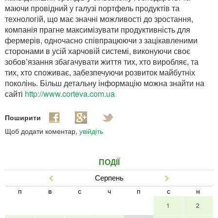
маючи провідний у галузі портфель продуктів та
технологій, що має значні можливості до зростання,
компанія прагне максимізувати продуктивність для
фермерів, одночасно співпрацюючи з зацікавленими
сторонами в усій харчовій системі, виконуючи своє
зобов’язання збагачувати життя тих, хто виробляє, та
тих, хто споживає, забезпечуючи розвиток майбутніх
поколінь. Більш детальну інформацію можна знайти на
сайті
http://www.corteva.com.ua
Поширити
Щоб додати коментар,
увійдіть
ПОДІЇ
Серпень
Попер
Наст
п
в
с
ч
п
с
н
1
2