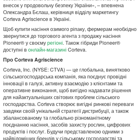
внесок у продовольчу безпеку України», – впевнена
Олександра Бєлаш, керівниця відділу маркетингу
Corteva Agriscience в Україні.
Щоб купити насіння озимого ріпаку, фермерам необхідно
звернутися до торгового агента з продажу насіння
Pioneer® у своєму
регіоні
. Також гібриди Pioneer®
доступні в
онлайн-магазині
Corteva.
Про Corteva Agriscience
Corteva, Inc. (NYSE: CTVA) — це глобальна, винятково
сільськогосподарська компанія, яка поєднує провідні
інновації в галузі, активну взаємодію з клієнтами та
оперативне виконання, щоб вигідно надавати рішення
для найактуальніших світових проблем сільського
господарства. Corteva створює вигідні ринкові переваги
завдяки своїй унікальній стратегії дистрибуції, а також
збалансованому та глобально різноманітному
поєднанню насіння, засобів захисту рослин, цифрових
продуктів і послуг. Будучи представленою одними з
найвідоміших брендів у сільському господарстві та