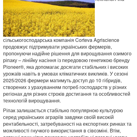
сільськогосподарська компанія Corteva Agriscience
продовжує підтримувати українських фермерів,
пропонуючи надійне рішення для вирощування озимого
ріпаку – лінійку насіння із передовою генетикою бренду
Pioneer®, яка допомагає досягати стабільних і високих
урожаїв навіть в умовах кліматичних викликів. У сезоні
2025/2026 фермери матимуть доступ до 10 гібридів,
створених з урахуванням потреб господарств у різних
регіонах для різних строків достигання та особливостей
технологій вирощування.
Ріпак залишається стабільно популярною культурою
серед українських аграріїв завдяки своїй високій
рентабельності, затребуваності на експортних ринках та
можливості гнучкого використання в сівозміні. Втім,