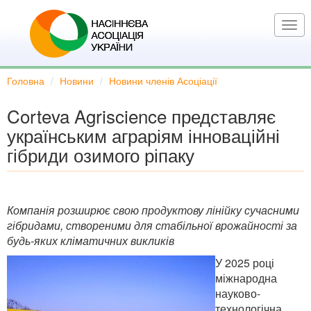
Перейти
до
Togg
основного
navi
вмісту
Головна
Новини
Новини членів Асоціації
Corteva Agriscience представляє
українським аграріям інноваційні
гібриди озимого ріпаку
Компанія розширює свою продуктову лінійку сучасними
гібридами, створеними для стабільної врожайності за
будь-яких кліматичних викликів
У 2025 році
міжнародна
науково-
технологічна