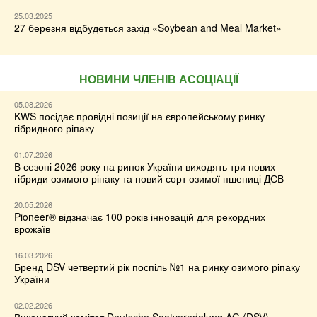
25.03.2025
27 березня відбудеться захід «Soybean and Meal Market»
НОВИНИ ЧЛЕНІВ АСОЦІАЦІЇ
05.08.2026
KWS посідає провідні позиції на європейському ринку
гібридного ріпаку
01.07.2026
В сезоні 2026 року на ринок України виходять три нових
гібриди озимого ріпаку та новий сорт озимої пшениці ДСВ
20.05.2026
Pioneer® відзначає 100 років інновацій для рекордних
врожаїв
16.03.2026
Бренд DSV четвертий рік поспіль №1 на ринку озимого ріпаку
України
02.02.2026