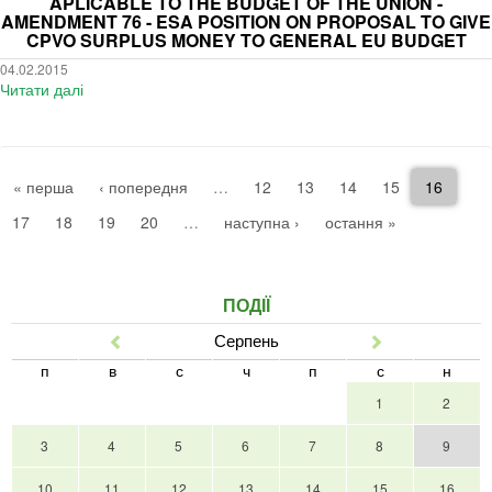
staff
APLICABLE TO THE BUDGET OF THE UNION -
CPVO
AMENDMENT 76 - ESA POSITION ON PROPOSAL TO GIVE
position
surplus
CPVO SURPLUS MONEY TO GENERAL EU BUDGET
on
money
phytosanitary
04.02.2015
to
matters
Читати далі
про
general
ESA
EU
Members:
budget
FW:
EP
« перша
‹ попередня
…
12
13
14
15
16
Committee
on
17
18
19
20
…
наступна ›
остання »
Budgets:
draft
report
ПОДІЇ
Graessle
on
Серпень
Попер
Наст
financial
п
в
с
ч
п
с
н
rules
aplicable
1
2
to
the
3
4
5
6
7
8
9
budget
of
10
11
12
13
14
15
16