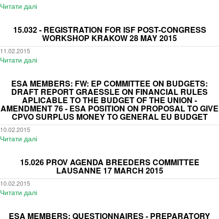
OF
Читати далі
про
CLASSIFICATION
SVOwic
OF
-
15.032 - REGISTRATION FOR ISF POST-CONGRESS
INDIVIDUAL
REMINDER
WORKSHOP KRAKOW 28 MAY 2015
MEMBERS
-
11.02.2015
-
Early
Читати далі
про
DEADLINE
announcement
15.032
20.02.2015
for
-
ESA MEMBERS: FW: EP COMMITTEE ON BUDGETS:
the
Registration
DRAFT REPORT GRAESSLE ON FINANCIAL RULES
meeting
for
APLICABLE TO THE BUDGET OF THE UNION -
on
AMENDMENT 76 - ESA POSITION ON PROPOSAL TO GIVE
ISF
March
CPVO SURPLUS MONEY TO GENERAL EU BUDGET
Post-
19
Congress
10.02.2015
2015
Workshop
Читати далі
про
-
Krakow
ESA
Hotel
28
Members:
15.026 PROV AGENDA BREEDERS COMMITTEE
reservation
May
FW:
LAUSANNE 17 MARCH 2015
by
2015
EP
February
10.02.2015
Committee
16
Читати далі
про
on
-
15.026
Budgets:
REMINDER
Prov
ESA MEMBERS: QUESTIONNAIRES - PREPARATORY
draft