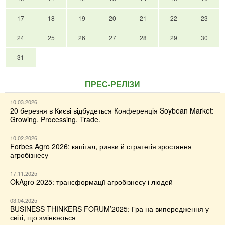
the
Union
17
18
19
20
21
22
23
-
amendment
24
25
26
27
28
29
30
76
-
31
ESA
Position
ПРЕС-РЕЛІЗИ
on
proposal
10.03.2026
to
20 березня в Києві відбудеться Конференція Soybean Market:
give
Growing. Processing. Trade.
CPVO
surplus
10.02.2026
Forbes Agro 2026: капітал, ринки й стратегія зростання
money
агробізнесу
to
general
17.11.2025
EU
OkAgro 2025: трансформації агробізнесу і людей
budget
03.04.2025
BUSINESS THINKERS FORUM’2025: Гра на випередження у
світі, що змінюється