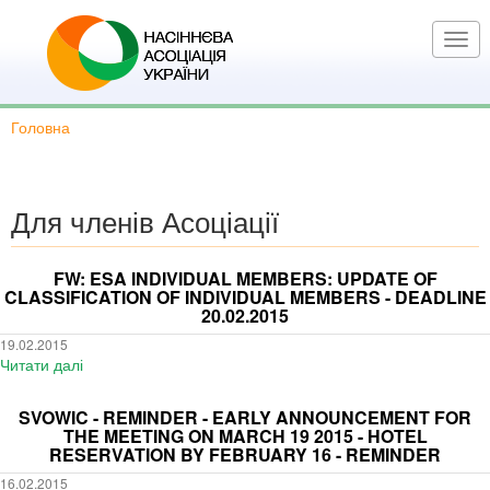
Перейти
до
Togg
основного
navi
вмісту
Головна
Для членів Асоціації
FW: ESA INDIVIDUAL MEMBERS: UPDATE OF
CLASSIFICATION OF INDIVIDUAL MEMBERS - DEADLINE
20.02.2015
19.02.2015
Читати далі
про
FW:
ESA
SVOWIC - REMINDER - EARLY ANNOUNCEMENT FOR
Individual
THE MEETING ON MARCH 19 2015 - HOTEL
members:
RESERVATION BY FEBRUARY 16 - REMINDER
UPDATE
16.02.2015