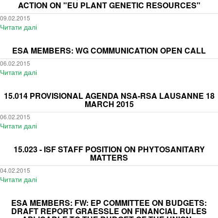
agenda
ACTION ON "EU PLANT GENETIC RESOURCES"
report
Breeders
Graessle
09.02.2015
Committee
Читати далі
on
про
Lausanne
financial
ESA
17
rules
Members:
ESA MEMBERS: WG COMMUNICATION OPEN CALL
March
aplicable
Questionnaires
2015
06.02.2015
to
-
Читати далі
про
the
Preparatory
ESA
budget
action
Members:
15.014 PROVISIONAL AGENDA NSA-RSA LAUSANNE 18
of
on
WG
MARCH 2015
the
"EU
Communication
Union
plant
06.02.2015
Open
-
genetic
Читати далі
про
Call
amendment
resources"
15.014
76
Provisional
15.023 - ISF STAFF POSITION ON PHYTOSANITARY
-
agenda
MATTERS
ESA
NSA-
04.02.2015
Position
RSA
Читати далі
про
on
Lausanne
15.023
proposal
18
-
ESA MEMBERS: FW: EP COMMITTEE ON BUDGETS:
to
March
ISF
DRAFT REPORT GRAESSLE ON FINANCIAL RULES
give
2015