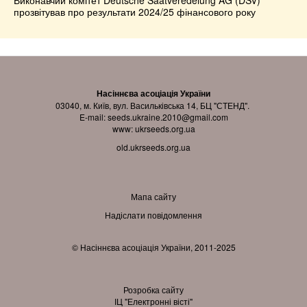
Виконавчий комітет Deutsche Saatveredelung AG (DSV)
прозвітував про результати 2024/25 фінансового року
Насіннєва асоціація України
03040, м. Київ, вул. Васильківська 14, БЦ "СТЕНД".
E-mail:
seeds.ukraine.2010@gmail.com
www:
ukrseeds.org.ua
old.ukrseeds.org.ua
Мапа сайту
Надіслати повідомлення
© Насіннєва асоціація України, 2011-2025
Розробка сайту
ІЦ "Електронні вісті"