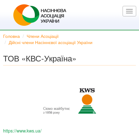
Перейти
до
Togg
основного
navi
вмісту
Головна
Члени Асоціації
Дійсні члени Насіннєвої асоціації України
ТОВ «КВС-Україна»
https://www.kws.ua/