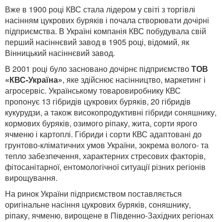
Вже в 1900 році КВС стала лідером у світі з торгівлі
насінням цукрових буряків і почала створювати дочірні
підприємства. В Україні компанія КВС побудувала свій
перший насіннєвий завод в 1905 році, відомий, як
Вінницький насіннєвий завод.
В 2001 році було засновано дочірнє підприємство
ТОВ
«КВС-Україна»
, яке здійснює насінництво, маркетинг і
агросервіс. Українському товаровиробнику КВС
пропонує 13 гібридів цукрових буряків, 20 гібридів
кукурудзи, а також високопродуктивні гібриди соняшнику,
кормових буряків, озимого ріпаку, жита, сорти ярого
ячменю і картоплі. Гібриди і сорти КВС адаптовані до
грунтово-кліматичних умов України, зокрема волого- та
тепло забезпечення, характерних стресових факторів,
фітосанітарної, ентомологічної ситуації різних регіонів
вирощування.
На ринок України підприємством поставляється
оригінальне насіння цукрових буряків, соняшнику,
ріпаку, ячменю, вирощене в Південно-Західних регіонах