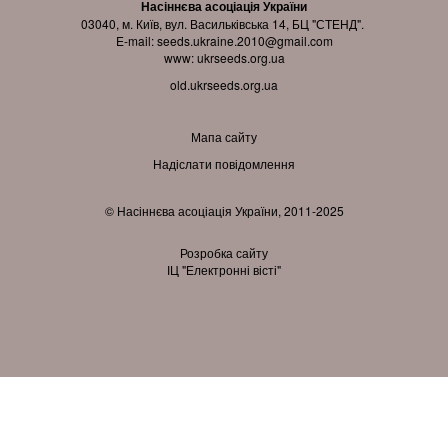
Насіннєва асоціація України
03040, м. Київ, вул. Васильківська 14, БЦ "СТЕНД".
E-mail:
seeds.ukraine.2010@gmail.com
www:
ukrseeds.org.ua
old.ukrseeds.org.ua
Мапа сайту
Надіслати повідомлення
© Насіннєва асоціація України, 2011-2025
Розробка сайту
ІЦ "Електронні вісті"