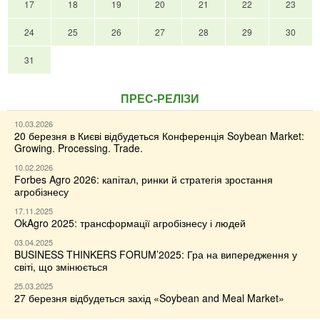
17
18
19
20
21
22
23
24
25
26
27
28
29
30
31
ПРЕС-РЕЛІЗИ
10.03.2026
20 березня в Києві відбудеться Конференція Soybean Market:
Growing. Processing. Trade.
10.02.2026
Forbes Agro 2026: капітал, ринки й стратегія зростання
агробізнесу
17.11.2025
OkAgro 2025: трансформації агробізнесу і людей
03.04.2025
BUSINESS THINKERS FORUM’2025: Гра на випередження у
світі, що змінюється
25.03.2025
27 березня відбудеться захід «Soybean and Meal Market»