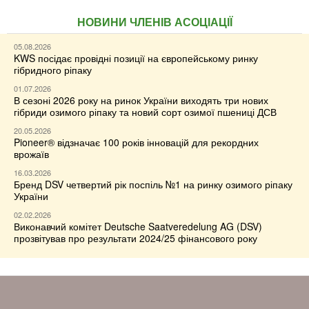
НОВИНИ ЧЛЕНІВ АСОЦІАЦІЇ
05.08.2026
KWS посідає провідні позиції на європейському ринку
гібридного ріпаку
01.07.2026
В сезоні 2026 року на ринок України виходять три нових
гібриди озимого ріпаку та новий сорт озимої пшениці ДСВ
20.05.2026
Pioneer® відзначає 100 років інновацій для рекордних
врожаїв
16.03.2026
Бренд DSV четвертий рік поспіль №1 на ринку озимого ріпаку
України
02.02.2026
Виконавчий комітет Deutsche Saatveredelung AG (DSV)
прозвітував про результати 2024/25 фінансового року