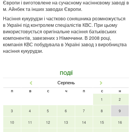
Європи і виготовлене на сучасному насіннєвому заводі в
м. Айнбек та інших заводах Європи.
Насіння кукурудзи і частково соняшника розмножується
в Україні під контролем спеціалістів КВС. При цьому
використовується оригінальне насіння батьківських
компонентів, завезених з Німеччини. В 2008 році,
компанія КВС побудувала в Україні завод з виробництва
насіння кукурудзи.
ПОДІЇ
Серпень
Попер
Наст
п
в
с
ч
п
с
н
1
2
3
4
5
6
7
8
9
10
11
12
13
14
15
16