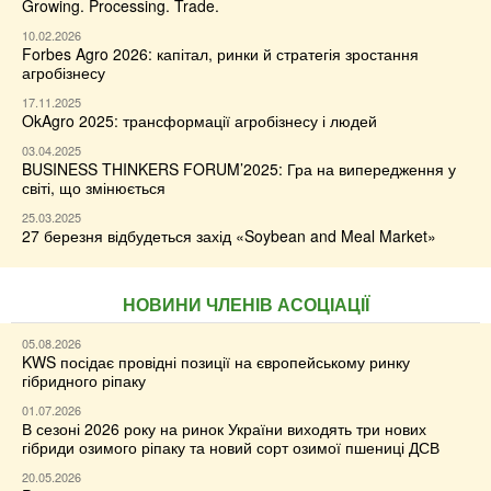
Growing. Processing. Trade.
10.02.2026
Forbes Agro 2026: капітал, ринки й стратегія зростання
агробізнесу
17.11.2025
OkAgro 2025: трансформації агробізнесу і людей
03.04.2025
BUSINESS THINKERS FORUM’2025: Гра на випередження у
світі, що змінюється
25.03.2025
27 березня відбудеться захід «Soybean and Meal Market»
НОВИНИ ЧЛЕНІВ АСОЦІАЦІЇ
05.08.2026
KWS посідає провідні позиції на європейському ринку
гібридного ріпаку
01.07.2026
В сезоні 2026 року на ринок України виходять три нових
гібриди озимого ріпаку та новий сорт озимої пшениці ДСВ
20.05.2026