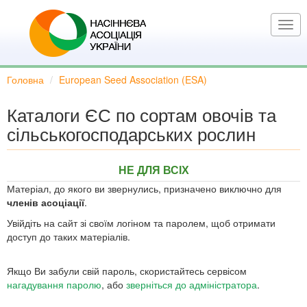
Перейти
до
Togg
основного
navi
вмісту
Головна
European Seed Association (ESA)
Каталоги ЄС по сортам овочів та
сільськогосподарських рослин
НЕ ДЛЯ ВСІХ
Матеріал, до якого ви звернулись, призначено виключно для
членів асоціації
.
Увійдіть на сайт зі своїм логіном та паролем, щоб отримати
доступ до таких матеріалів.
Якщо Ви забули свій пароль, скористайтесь сервісом
нагадування паролю
, або
зверніться до адміністратора
.