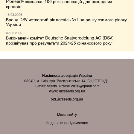
Pioneer® відзначає 100 років інновацій для рекордних
врожаїв
16.03.2026
Бренд DSV четвертий рік поспіль №1 на ринку озимого ріпаку
України
02.02.2026
Виконавчий комітет Deutsche Saatveredelung AG (DSV)
прозвітував про результати 2024/25 фінансового року
Насіннєва асоціація України
03040, м. Київ, вул. Васильківська 14, БЦ "СТЕНД".
E-mail:
seeds.ukraine.2010@gmail.com
www:
ukrseeds.org.ua
old.ukrseeds.org.ua
Мапа сайту
Надіслати повідомлення