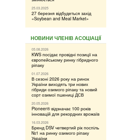
25.03.2025
27 березня відбудеться захід
«Soybean and Meal Market»
НОВИНИ ЧЛЕНІВ АСОЦІАЦІЇ
05.08.2026
KWS посідає провідні позиції на
європейському ринку гібридного
ріпаку
01.07.2026
В сезоні 2026 року на ринок
України виходять три нових
гібриди озимого ріпаку та новий
сорт озимої пшениці ДСВ
20.05.2026
Pioneer® відзначає 100 років
інновацій для рекордних врожаїв
16.03.2026
Бренд DSV четвертий рік поспіль
№1 на ринку озимого ріпаку
України