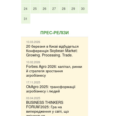
24
25
26
27
28
29
30
31
ПРЕС-РЕЛІЗИ
10.03.2026
20 березня в Києві відбудеться
Конференція Soybean Market:
Growing. Processing. Trade.
10.02.2026
Forbes Agro 2026: капітал, ринки
й стратегія зростання
агробізнесу
17.11.2025
OkAgro 2025: трансформації
агробізнесу і людей
03.04.2025
BUSINESS THINKERS
FORUM’2025: Гра на
випередження у світі, що
змінюється