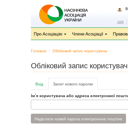
Перейти
до
В
основного
вмісту
UKR
Про Асоціацію
Члени Асоціації
Правов
Головна
Обліковий запис користувача
Обліковий запис користувач
Основні
Вхід
Запит нового паролю
(активна
вкладки
вкладка)
Ім’я користувача або адреса електронної пошт
Надіслати новий пароль електронною поштою