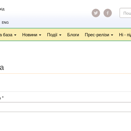
хід
ПОШ
ФОР
Пошу
ENG
а база
Новини
Події
Блоги
Прес-релізи
Ні - 
а
и
*