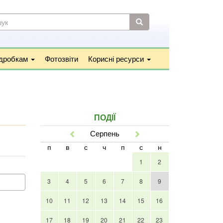
УКОВА
МА
к
підробкам
Фотозвіти
Корисні ресурси
ПОДІЇ
Серпень
Попер
Наст
п
в
с
ч
п
с
н
1
2
3
4
5
6
7
8
9
10
11
12
13
14
15
16
17
18
19
20
21
22
23