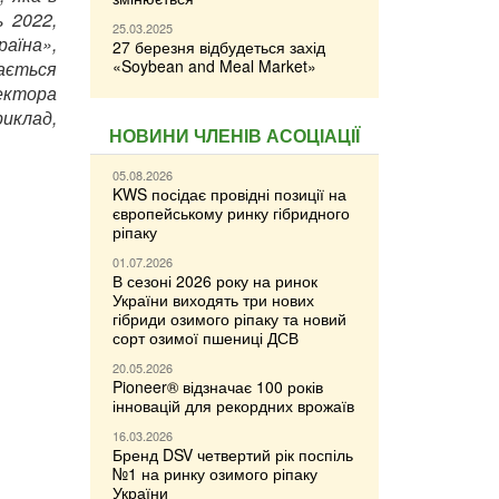
ь 2022,
25.03.2025
аїна»,
27 березня відбудеться захід
«Soybean and Meal Market»
чається
ректора
риклад,
НОВИНИ ЧЛЕНІВ АСОЦІАЦІЇ
05.08.2026
KWS посідає провідні позиції на
європейському ринку гібридного
ріпаку
01.07.2026
В сезоні 2026 року на ринок
України виходять три нових
гібриди озимого ріпаку та новий
сорт озимої пшениці ДСВ
20.05.2026
Pioneer® відзначає 100 років
інновацій для рекордних врожаїв
16.03.2026
Бренд DSV четвертий рік поспіль
№1 на ринку озимого ріпаку
України