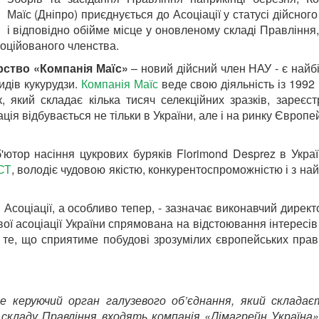
Маїс (Дніпро) приєднується до Асоціації у статусі дійсного
і відповідно обійме місце у оновленому складі Правління
соційованого членства.
ство «Компанія Маїс»
– новий дійсний член НАУ - є най
идів кукурудзи.
Компанія Маїс
веде свою діяльність із 1992 
, який складає кілька тисяч селекційних зразків, зареєс
ція відбувається не тільки в України, але і на ринку Європе
ютор насіння цукрових буряків Florimond Desprez в Украї
СТ
, володіє чудовою якістю, конкурентоспроможністю і з н
й Асоціації, а особливо тепер, - зазначає виконавчий дирек
вої асоціації України спрямована на відстоювання інтересі
це те, що сприятиме побудові зрозумілих європейських пра
 це керуючий орган галузевого об’єднання, який складає
о складу Правління входять компанія «Лімагрейн Україна»