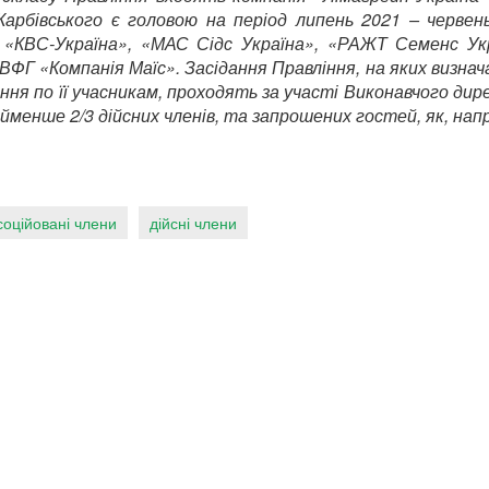
Карбівського є головою на період липень 2021 – червен
, «КВС-Україна», «МАС Сідс Україна», «РАЖТ Семенс Укр
ВФГ «Компанія Маїс». Засідання Правління, на яких визна
ння по її учасникам, проходять за участі Виконавчого ди
менше 2/3 дійсних членів, та запрошених гостей, як, нап
соційовані члени
дійсні члени