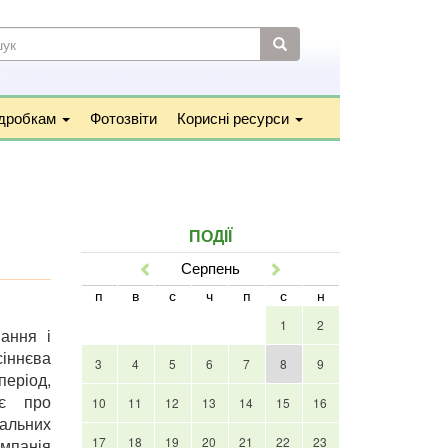
УКОВА
МА
к
підробкам
Фотозвіти
Корисні ресурси
ПОДІЇ
Серпень
Попер
Наст
п
в
с
ч
п
с
н
1
2
ання і
сіннєва
3
4
5
6
7
8
9
період,
яє про
10
11
12
13
14
15
16
гальних
17
18
19
20
21
22
23
омпанія