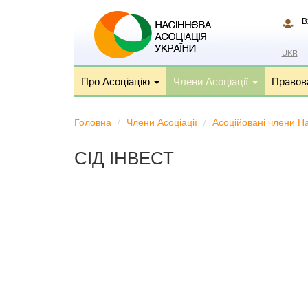
Перейти
до
В
основного
вмісту
UKR
Про Асоціацію
Члени Асоціації
Правов
Головна
Члени Асоціації
Асоційовані члени На
СІД ІНВЕСТ