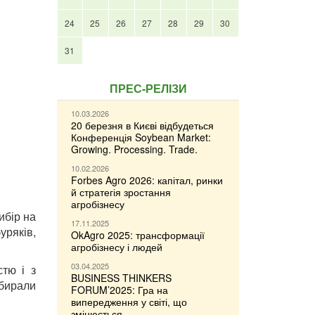
24
25
26
27
28
29
30
31
ПРЕС-РЕЛІЗИ
10.03.2026
20 березня в Києві відбудеться
Конференція Soybean Market:
Growing. Processing. Trade.
10.02.2026
Forbes Agro 2026: капітал, ринки
й стратегія зростання
агробізнесу
ибір на
17.11.2025
уряків,
OkAgro 2025: трансформації
агробізнесу і людей
03.04.2025
стю і з
BUSINESS THINKERS
обирали
FORUM’2025: Гра на
випередження у світі, що
змінюється