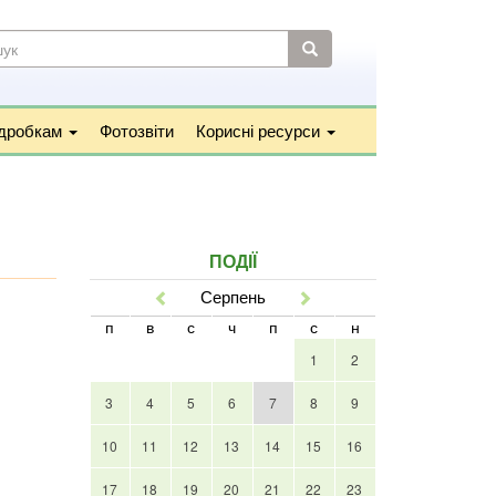
УКОВА
МА
к
підробкам
Фотозвіти
Корисні ресурси
ПОДІЇ
Серпень
Попер
Наст
п
в
с
ч
п
с
н
1
2
3
4
5
6
7
8
9
10
11
12
13
14
15
16
17
18
19
20
21
22
23