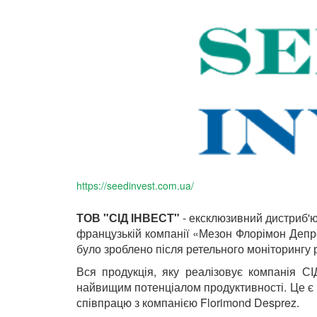
https://seedinvest.com.ua/
ТОВ "СІД ІНВЕСТ"
- ексклюзивний дистриб'ют
французькій компанії «Мезон Флорімон Депре»
було зроблено після ретельного моніторингу 
Вся продукція, яку реалізовує компанія С
найвищим потенціалом продуктивності. Це є
співпрацю з компанією Florimond Desprez.