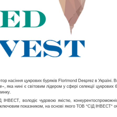
ор насіння цукрових буряків Florimond Desprez в Україні. В
, яка нині є світовим лідером у сфері селекції цукрових б
ринку.
ІД ІНВЕСТ, володіє чудовою якістю, конкурентоспроможні
 ключовим показником, на основі якого ТОВ "СІД ІНВЕСТ" 