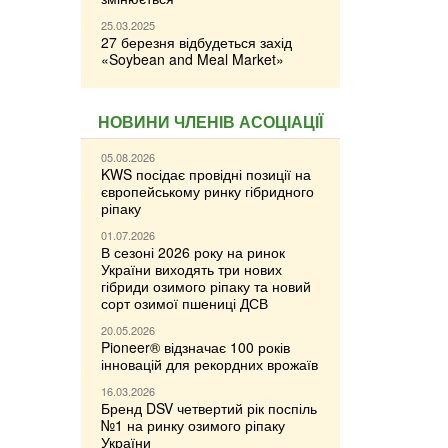
25.03.2025
27 березня відбудеться захід
«Soybean and Meal Market»
НОВИНИ ЧЛЕНІВ АСОЦІАЦІЇ
05.08.2026
KWS посідає провідні позиції на
європейському ринку гібридного
ріпаку
01.07.2026
В сезоні 2026 року на ринок
України виходять три нових
гібриди озимого ріпаку та новий
сорт озимої пшениці ДСВ
20.05.2026
Pioneer® відзначає 100 років
інновацій для рекордних врожаїв
16.03.2026
Бренд DSV четвертий рік поспіль
№1 на ринку озимого ріпаку
України