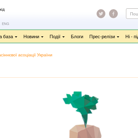
хід
ПОШ
ФОР
Пошу
ENG
а база
Новини
Події
Блоги
Прес-релізи
Ні - 
сіннєвої асоціації України