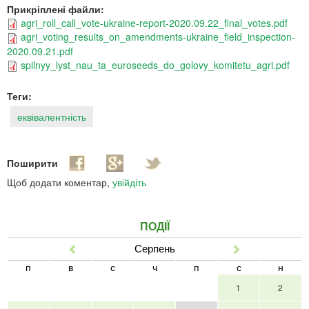
Прикріплені файли:
agri_roll_call_vote-ukraine-report-2020.09.22_final_votes.pdf
agri_voting_results_on_amendments-ukraine_field_inspection-
2020.09.21.pdf
spilnyy_lyst_nau_ta_euroseeds_do_golovy_komitetu_agri.pdf
Теги:
еквівалентність
Поширити
Щоб додати коментар,
увійдіть
ПОДІЇ
Серпень
Попер
Наст
п
в
с
ч
п
с
н
1
2