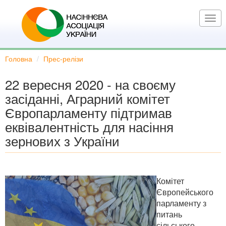
Перейти
до
Togg
основного
navi
вмісту
Головна
Прес-релізи
22 вересня 2020 - на своєму
засіданні, Аграрний комітет
Європарламенту підтримав
еквівалентність для насіння
зернових з України
Комітет
Європейського
парламенту з
питань
сільського