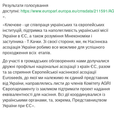
Результати голоcування
доступні:
https://www.europarl.europa.eu/cmsdata/21159
».
«Ключове - це співпраця українських та європейських
інституцій, підтримка та наполегливість української місії
України в ЄС, а також розуміння Мінекономіки і
заступника - Т.Качки. Зі своєї сторони, ми, як Насіннєва
асоціація України робимо все можливе для успішного
проходження всіх етапів.
До участі в громадських обговореннях нами долучалися
дружні профільні національні асоціації з країн ЄС, разом
та за сприяння Європейської насіннєвої асоціації
Euroseeds, до якої ми належимо як єдиний представник
від України, направлялись листи до членів Комітету AGRI
Європарламенту із закликом підтримати проект надання
еквівалентності для насіння. Всі дії координувалися із
українськими органами, та, зокрема, Представництвом
України при ЄС».