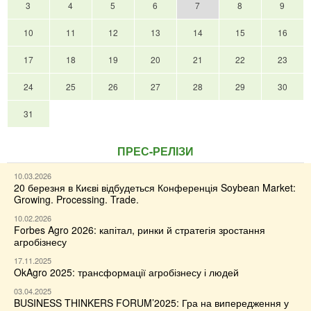
3
4
5
6
7
8
9
10
11
12
13
14
15
16
17
18
19
20
21
22
23
24
25
26
27
28
29
30
31
ПРЕС-РЕЛІЗИ
10.03.2026
20 березня в Києві відбудеться Конференція Soybean Market:
Growing. Processing. Trade.
10.02.2026
Forbes Agro 2026: капітал, ринки й стратегія зростання
агробізнесу
17.11.2025
OkAgro 2025: трансформації агробізнесу і людей
03.04.2025
BUSINESS THINKERS FORUM’2025: Гра на випередження у