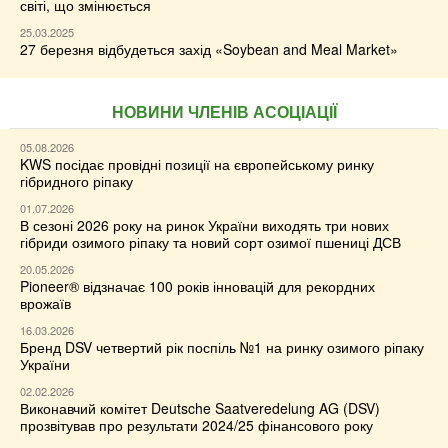
світі, що змінюється
25.03.2025
27 березня відбудеться захід «Soybean and Meal Market»
НОВИНИ ЧЛЕНІВ АСОЦІАЦІЇ
05.08.2026
KWS посідає провідні позиції на європейському ринку
гібридного ріпаку
01.07.2026
В сезоні 2026 року на ринок України виходять три нових
гібриди озимого ріпаку та новий сорт озимої пшениці ДСВ
20.05.2026
Pioneer® відзначає 100 років інновацій для рекордних
врожаїв
16.03.2026
Бренд DSV четвертий рік поспіль №1 на ринку озимого ріпаку
України
02.02.2026
Виконавчий комітет Deutsche Saatveredelung AG (DSV)
прозвітував про результати 2024/25 фінансового року