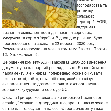
господарства та
розвитку
сільських
територій, AGRI,
підтримав
визнання еквівалентності для насіння зернових,
кукурудзи та сорго з України. Відповідне рішення було
проголосоване на засіданні 22 вересня 2020 року.
Результати голосування членів комітету: За - 31, Проти -
12, Утрималися - 5.
Це рішення комітету AGRI відкриває шлях до винесення
документу на пленарний розгляд всього Європейського
парламенту, який наразі попередньо можна очікувати
вже в жовтні, тобто, останній крок, який фіналізує
еквівалентність та дозволяє почати експорт насіння
зернових, кукурудзи та сорго до ЄС.
Сюзана Григоренко, виконавчий директор Насіннєвої
асоціації України, підтвердила, що, врешті, маємо зелене
світло для голосування на сесії Європарламенту і вже