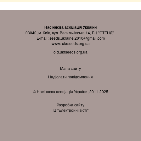
Насіннєва асоціація України
03040, м. Київ, вул. Васильківська 14, БЦ "СТЕНД".
E-mail:
seeds.ukraine.2010@gmail.com
www:
ukrseeds.org.ua
old.ukrseeds.org.ua
Мапа сайту
Надіслати повідомлення
© Насіннєва асоціація України, 2011-2025
Розробка сайту
ІЦ "Електронні вісті"