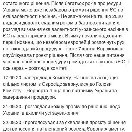
остаточного рішення. Після багатьох років процедури
Україна може вже незабаром отримати рішення ЄС по
еквівалентності насіння. «Не зважаючи на те, що 2020
видався доволі складним роком в багатьох питаннях,
розгляд визнання еквівалентності українського насіння в
ЄС нарешті зрушив з місця. Взимку почали надходити
перші новини, що незабаром європейці розпочнуть рух
по законодавчій процедурі – і вже 7 квітня Єврокомісія
опублікувала проект рішення. Після чого наше питання
успішно пройшло процедуру громадських слухань в ЄС, і
ось зараз – розгляд в комітеті.
17.09.20, напередодні Комітету, Насіннєва асоціація
спільно листом з Євросідс звернулися до Голови
Комітету – Норберта Лінца про підтримку України та
завершення процедури.
21.09.20 - розглядали кожну правку по рішенню щодо
України, відхилили усі зауваження;
22.09.20 - проголосували за схвалення проєкту рішення
для винесення на пленарний розгляд Європарламенту.