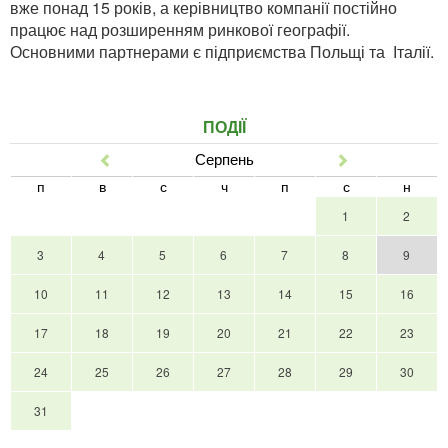
вже понад 15 років, а керівництво компанії постійно
працює над розширенням ринкової географії.
Основними партнерами є підприємства Польщі та Італії.
ПОДІЇ
Серпень
Попер
Наст
п
в
с
ч
п
с
н
1
2
3
4
5
6
7
8
9
10
11
12
13
14
15
16
17
18
19
20
21
22
23
24
25
26
27
28
29
30
31