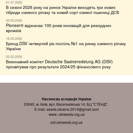
01.07.2026
В сезоні 2026 року на ринок України виходять три нових
гібриди озимого ріпаку та новий сорт озимої пшениці ДСВ
20.05.2026
Pioneer® відзначає 100 років інновацій для рекордних
врожаїв
16.03.2026
Бренд DSV четвертий рік поспіль №1 на ринку озимого ріпаку
України
02.02.2026
Виконавчий комітет Deutsche Saatveredelung AG (DSV)
прозвітував про результати 2024/25 фінансового року
Насіннєва асоціація України
03040, м. Київ, вул. Васильківська 14, БЦ "СТЕНД".
E-mail:
seeds.ukraine.2010@gmail.com
www:
ukrseeds.org.ua
old.ukrseeds.org.ua