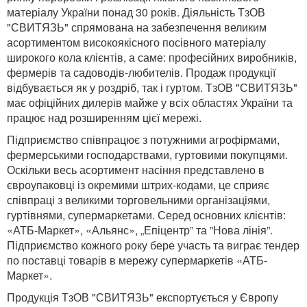
матеріалу України понад 30 років. Діяльність ТзОВ
"СВИТЯЗЬ" спрямована на забезпечення великим
асортиментом високоякісного посівного матеріалу
широкого кола клієнтів, а саме: професійних виробників,
фермерів та садоводів-любителів. Продаж продукції
відбувається як у роздріб, так і гуртом. ТзОВ "СВИТЯЗЬ"
має офіційних дилерів майже у всіх областях України та
працює над розширенням цієї мережі.
Підприємство співпрацює з потужними агрофірмами,
фермерськими господарствами, гуртовими покупцями.
Оскільки весь асортимент насіння представлено в
євроупаковці із окремими штрих-кодами, це сприяє
співпраці з великими торговельними організаціями,
гуртівнями, супермаркетами. Серед основних клієнтів:
«АТБ-Маркет», «Альянс», „Епіцентр” та ”Нова лінія”.
Підприємство кожного року бере участь та виграє тендер
по поставці товарів в мережу супермаркетів «АТБ-
Маркет».
Продукція ТзОВ "СВИТЯЗЬ" експортується у Європу