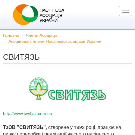
Перейти
до
Togg
основного
navi
вмісту
Головна
Члени Асоціації
Асоційовані члени Насіннєвої асоціації України
СВИТЯЗЬ
http://www.svytjaz.com.ua
ТзОВ "СВИТЯЗЬ"
, створене у 1992 році, працює на
ринку переробки і реалізації якісного насіннєвого