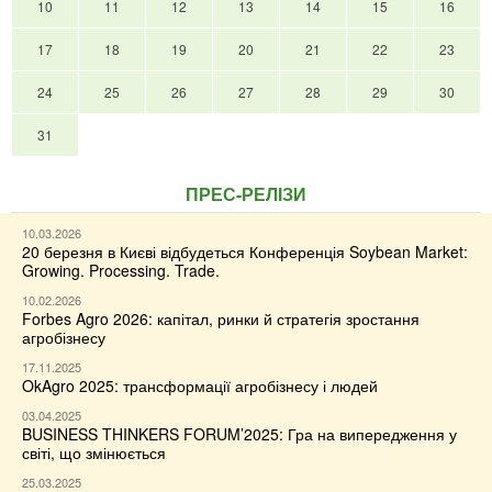
10
11
12
13
14
15
16
17
18
19
20
21
22
23
24
25
26
27
28
29
30
31
ПРЕС-РЕЛІЗИ
10.03.2026
20 березня в Києві відбудеться Конференція Soybean Market:
Growing. Processing. Trade.
10.02.2026
Forbes Agro 2026: капітал, ринки й стратегія зростання
агробізнесу
17.11.2025
OkAgro 2025: трансформації агробізнесу і людей
03.04.2025
BUSINESS THINKERS FORUM’2025: Гра на випередження у
світі, що змінюється
25.03.2025