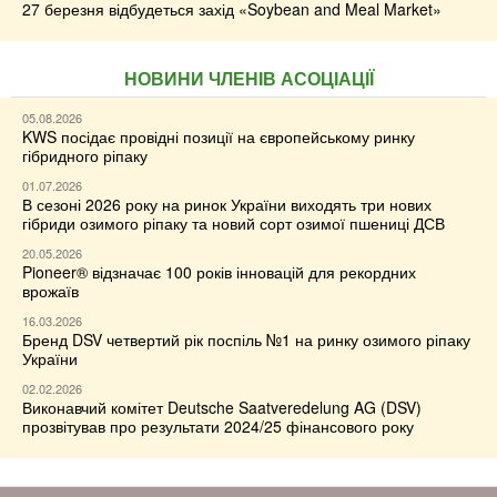
27 березня відбудеться захід «Soybean and Meal Market»
НОВИНИ ЧЛЕНІВ АСОЦІАЦІЇ
05.08.2026
KWS посідає провідні позиції на європейському ринку
гібридного ріпаку
01.07.2026
В сезоні 2026 року на ринок України виходять три нових
гібриди озимого ріпаку та новий сорт озимої пшениці ДСВ
20.05.2026
Pioneer® відзначає 100 років інновацій для рекордних
врожаїв
16.03.2026
Бренд DSV четвертий рік поспіль №1 на ринку озимого ріпаку
України
02.02.2026
Виконавчий комітет Deutsche Saatveredelung AG (DSV)
прозвітував про результати 2024/25 фінансового року