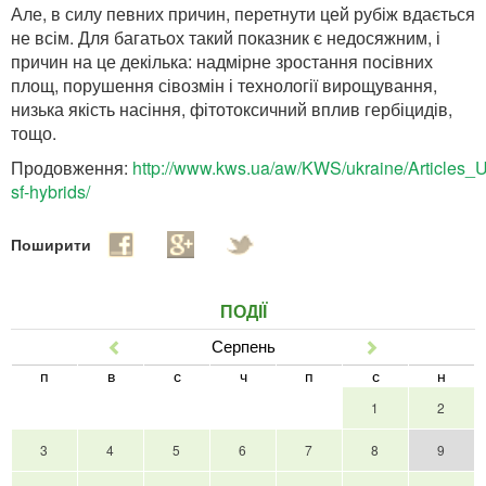
Але, в силу певних причин, перетнути цей рубіж вдається
не всім. Для багатьох такий показник є недосяжним, і
причин на це декілька: надмірне зростання посівних
площ, порушення сівозмін і технології вирощування,
низька якість насіння, фітотоксичний вплив гербіцидів,
тощо.
Продовження:
http://www.kws.ua/aw/KWS/ukraine/Articles_U
sf-hybrids/
Поширити
ПОДІЇ
Серпень
Попер
Наст
п
в
с
ч
п
с
н
1
2
3
4
5
6
7
8
9