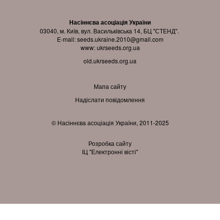
Насіннєва асоціація України
03040, м. Київ, вул. Васильківська 14, БЦ "СТЕНД".
E-mail:
seeds.ukraine.2010@gmail.com
www:
ukrseeds.org.ua
old.ukrseeds.org.ua
Мапа сайту
Надіслати повідомлення
© Насіннєва асоціація України, 2011-2025
Розробка сайту
ІЦ "Електронні вісті"