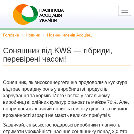
Перейти
до
Togg
основного
navi
вмісту
Головна
Новини
Новини членів Асоціації
Соняшник від KWS — гібриди,
перевірені часом!
Соняшник, як високоенергетична продовольча культура,
відіграє провідну роль у виробництві продуктів
харчування та кормів. Його частка у загальному
виробництві олійних культур становить майже 70%. Але,
попри досить значний попит та високу ціну, із-за низької
врожайності аграрії не мають великих прибутків.
Зазвичай, сільськогосподарські виробники планують
отримати урожайність насіння соняшнику понад 3,0 т/га.