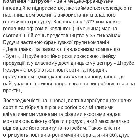
Компанія «Штрубе»
- це німецько-французьке
інноваційне підприємство, яке займається селекцією та
насінництвом рослин з використанням власного
генетичного ресурсу. Заснована у 1877 компанія з
головним офісом в Зеллінген (Німеччина) має на
сьогоднішній день представництва у 35-ти країнах.
Будучи частиною французької групи компаній
«Делапланк» та разом з співвласником компанією
«Зует», Штрубе постійно розширює свою лінійку
продукції, а у власному дослідницькому центру «Штрубе
Резерч» створюються нові сорти та гібриди з
врахуванням індивідуальних умов вирощування, де
найсучасніші наукові напрацювання випробовуються на
практиці.
Зосередженість на інноваціях та випробуваннях нових
сортів та гібридів в різних регіонах з мінливими
кліматичними умовами та різними якостями надає
можливість клієнту обрати продукт, який максимально
відповідає його запиту та потребам. Також клієнти
отримують повний агрономічний сервіс, який об’єднує