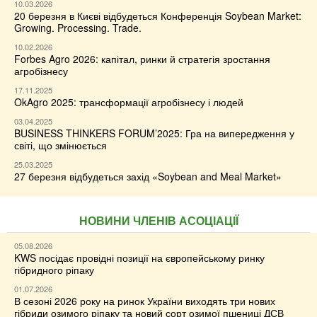
10.03.2026
20 березня в Києві відбудеться Конференція Soybean Market:
Growing. Processing. Trade.
10.02.2026
Forbes Agro 2026: капітал, ринки й стратегія зростання
агробізнесу
17.11.2025
OkAgro 2025: трансформації агробізнесу і людей
03.04.2025
BUSINESS THINKERS FORUM’2025: Гра на випередження у
світі, що змінюється
25.03.2025
27 березня відбудеться захід «Soybean and Meal Market»
НОВИНИ ЧЛЕНІВ АСОЦІАЦІЇ
05.08.2026
KWS посідає провідні позиції на європейському ринку
гібридного ріпаку
01.07.2026
В сезоні 2026 року на ринок України виходять три нових
гібриди озимого ріпаку та новий сорт озимої пшениці ДСВ