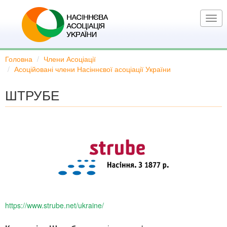
Перейти
до
Togg
основного
navi
вмісту
Головна
Члени Асоціації
Асоційовані члени Насіннєвої асоціації України
ШТРУБЕ
https://www.strube.net/ukraine/