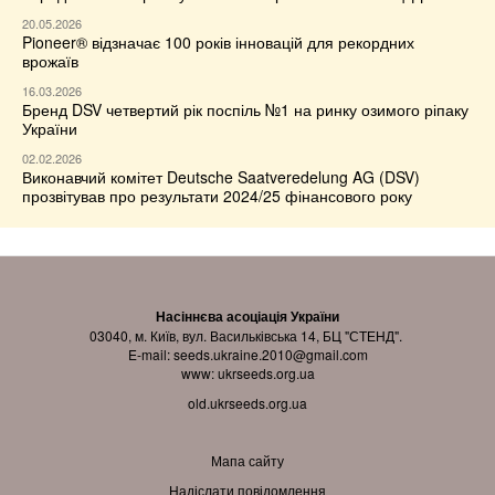
20.05.2026
Pioneer® відзначає 100 років інновацій для рекордних
врожаїв
16.03.2026
Бренд DSV четвертий рік поспіль №1 на ринку озимого ріпаку
України
02.02.2026
Виконавчий комітет Deutsche Saatveredelung AG (DSV)
прозвітував про результати 2024/25 фінансового року
Насіннєва асоціація України
03040, м. Київ, вул. Васильківська 14, БЦ "СТЕНД".
E-mail:
seeds.ukraine.2010@gmail.com
www:
ukrseeds.org.ua
old.ukrseeds.org.ua
Мапа сайту
Надіслати повідомлення