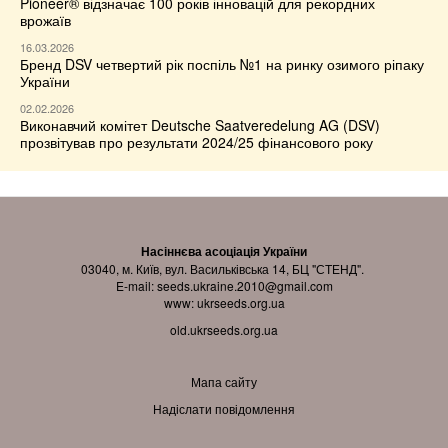
Pioneer® відзначає 100 років інновацій для рекордних
врожаїв
16.03.2026
Бренд DSV четвертий рік поспіль №1 на ринку озимого ріпаку
України
02.02.2026
Виконавчий комітет Deutsche Saatveredelung AG (DSV)
прозвітував про результати 2024/25 фінансового року
Насіннєва асоціація України
03040, м. Київ, вул. Васильківська 14, БЦ "СТЕНД".
E-mail:
seeds.ukraine.2010@gmail.com
www:
ukrseeds.org.ua
old.ukrseeds.org.ua
Мапа сайту
Надіслати повідомлення