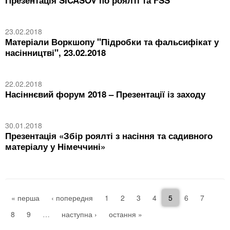
Презентація SICASOV по роялті та FSS
23.02.2018
Матеріали Воркшопу "Підробки та фальсифікат у
насінництві", 23.02.2018
22.02.2018
Насіннєвий форум 2018 – Презентації із заходу
30.01.2018
Презентація «Збір роялті з насіння та садивного
матеріалу у Німеччині»
« перша
‹ попередня
1
2
3
4
5
6
7
8
9
…
наступна ›
остання »