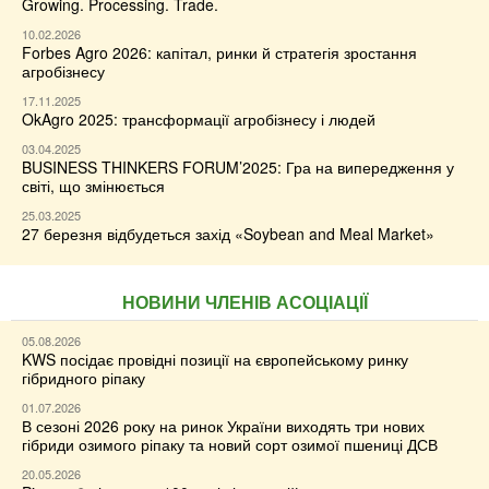
Growing. Processing. Trade.
10.02.2026
Forbes Agro 2026: капітал, ринки й стратегія зростання
агробізнесу
17.11.2025
OkAgro 2025: трансформації агробізнесу і людей
03.04.2025
BUSINESS THINKERS FORUM’2025: Гра на випередження у
світі, що змінюється
25.03.2025
27 березня відбудеться захід «Soybean and Meal Market»
НОВИНИ ЧЛЕНІВ АСОЦІАЦІЇ
05.08.2026
KWS посідає провідні позиції на європейському ринку
гібридного ріпаку
01.07.2026
В сезоні 2026 року на ринок України виходять три нових
гібриди озимого ріпаку та новий сорт озимої пшениці ДСВ
20.05.2026