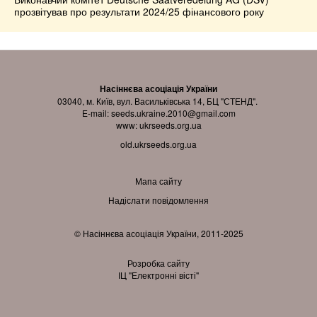
прозвітував про результати 2024/25 фінансового року
Насіннєва асоціація України
03040, м. Київ, вул. Васильківська 14, БЦ "СТЕНД".
E-mail:
seeds.ukraine.2010@gmail.com
www:
ukrseeds.org.ua
old.ukrseeds.org.ua
Мапа сайту
Надіслати повідомлення
© Насіннєва асоціація України, 2011-2025
Розробка сайту
ІЦ "Електронні вісті"