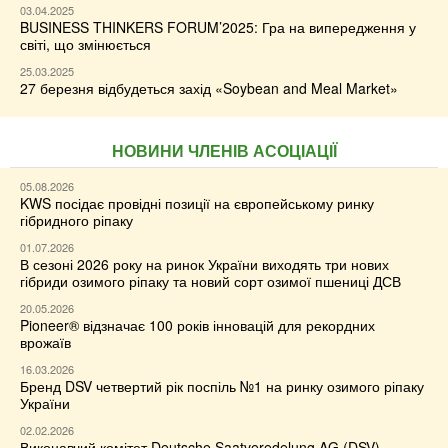
03.04.2025
BUSINESS THINKERS FORUM’2025: Гра на випередження у
світі, що змінюється
25.03.2025
27 березня відбудеться захід «Soybean and Meal Market»
НОВИНИ ЧЛЕНІВ АСОЦІАЦІЇ
05.08.2026
KWS посідає провідні позиції на європейському ринку
гібридного ріпаку
01.07.2026
В сезоні 2026 року на ринок України виходять три нових
гібриди озимого ріпаку та новий сорт озимої пшениці ДСВ
20.05.2026
Pioneer® відзначає 100 років інновацій для рекордних
врожаїв
16.03.2026
Бренд DSV четвертий рік поспіль №1 на ринку озимого ріпаку
України
02.02.2026
Виконавчий комітет Deutsche Saatveredelung AG (DSV)