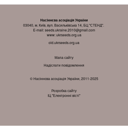
Насіннєва асоціація України
03040, м. Київ, вул. Васильківська 14, БЦ "СТЕНД".
E-mail:
seeds.ukraine.2010@gmail.com
www:
ukrseeds.org.ua
old.ukrseeds.org.ua
Мапа сайту
Надіслати повідомлення
© Насіннєва асоціація України, 2011-2025
Розробка сайту
ІЦ "Електронні вісті"