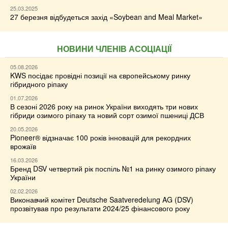
25.03.2025
27 березня відбудеться захід «Soybean and Meal Market»
НОВИНИ ЧЛЕНІВ АСОЦІАЦІЇ
05.08.2026
KWS посідає провідні позиції на європейському ринку
гібридного ріпаку
01.07.2026
В сезоні 2026 року на ринок України виходять три нових
гібриди озимого ріпаку та новий сорт озимої пшениці ДСВ
20.05.2026
Pioneer® відзначає 100 років інновацій для рекордних
врожаїв
16.03.2026
Бренд DSV четвертий рік поспіль №1 на ринку озимого ріпаку
України
02.02.2026
Виконавчий комітет Deutsche Saatveredelung AG (DSV)
прозвітував про результати 2024/25 фінансового року