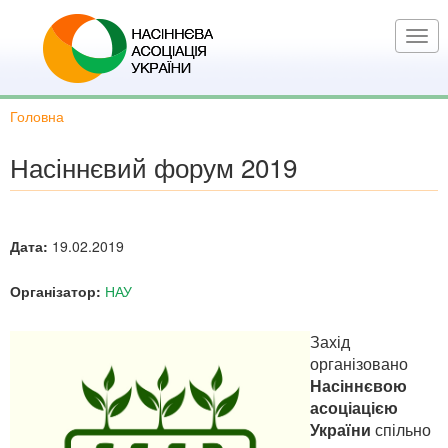
Перейти
до
Togg
основного
navi
вмісту
Головна
Насіннєвий форум 2019
Дата:
19.02.2019
Організатор:
НАУ
Захід
організовано
Насіннєвою
асоціацією
України
спільно