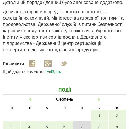
Детальний порядок денний буде анонсовано додатково.
До участі запрошені представники насіннєвих та
селекційних компаній, Міністерства аграрної політики та
продовольства, Державної служби з питань безпечності
харчових продуктів та захисту споживачів, Українського
Інституту експертизи сортів рослин, Державного
підприємства «Державний центр сертифікації і
експертизи сільськогосподарської продукції».
Поширити
Щоб додати коментар,
увійдіть
ПОДІЇ
Серпень
Попер
Наст
п
в
с
ч
п
с
н
1
2
3
4
5
6
7
8
9