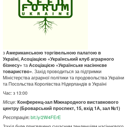
з
Американською торгівельною палатою в
Україні,
Асоціацією «Український клуб аграрного
бізнесу»
та
Асоціацією «Українське насіннєве
товариство»
. Захід проводиться за підтримки
Міністерства аграрної політики та продовольства України
та Посольства Королівства Нідерландів в Україні
Час:
з
13:00
Місце:
Конференц-зал Міжнародного виставкового
центру (Броварський проспект, 15, вхід 1А, зал №1)
Реєстрація
:
bit.ly/2W4FErE
Захід буде присвячено сучасним тенденціям насіннєвого