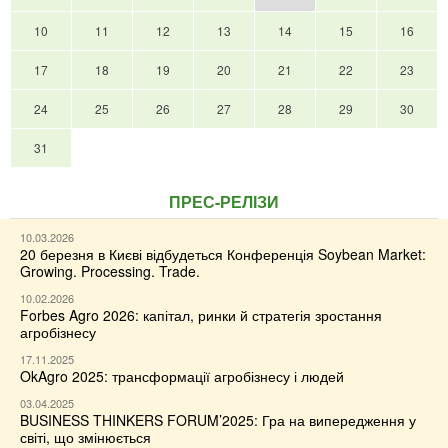
10
11
12
13
14
15
16
17
18
19
20
21
22
23
24
25
26
27
28
29
30
31
ПРЕС-РЕЛІЗИ
10.03.2026
20 березня в Києві відбудеться Конференція Soybean Market:
Growing. Processing. Trade.
10.02.2026
Forbes Agro 2026: капітал, ринки й стратегія зростання
агробізнесу
17.11.2025
OkAgro 2025: трансформації агробізнесу і людей
03.04.2025
BUSINESS THINKERS FORUM’2025: Гра на випередження у
світі, що змінюється