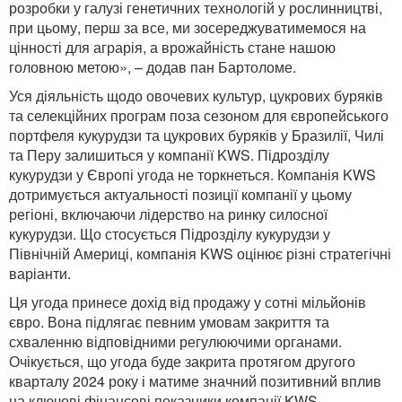
розробки у галузі генетичних технологій у рослинництві,
при цьому, перш за все, ми зосереджуватимемося на
цінності для аграрія, а врожайність стане нашою
головною метою», – додав пан Бартоломе.
Уся діяльність щодо овочевих культур, цукрових буряків
та селекційних програм поза сезоном для європейського
портфеля кукурудзи та цукрових буряків у Бразилії, Чилі
та Перу залишиться у компанії KWS. Підрозділу
кукурудзи у Європі угода не торкнеться. Компанія KWS
дотримується актуальності позиції компанії у цьому
регіоні, включаючи лідерство на ринку силосної
кукурудзи. Що стосується Підрозділу кукурудзи у
Північній Америці, компанія KWS оцінює різні стратегічні
варіанти.
Ця угода принесе дохід від продажу у сотні мільйонів
євро. Вона підлягає певним умовам закриття та
схваленню відповідними регулюючими органами.
Очікується, що угода буде закрита протягом другого
кварталу 2024 року і матиме значний позитивний вплив
на ключові фінансові показники компанії KWS.