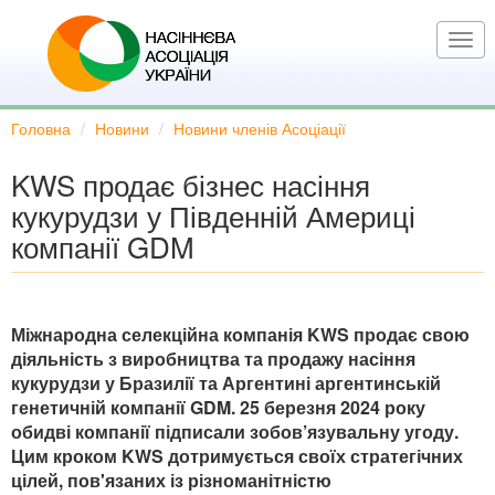
Перейти
до
Togg
основного
navi
вмісту
Головна
Новини
Новини членів Асоціації
KWS продає бізнес насіння
кукурудзи у Південній Америці
компанії GDM
Міжнародна селекційна компанія KWS продає свою
діяльність з виробництва та продажу насіння
кукурудзи у Бразилії та Аргентині аргентинській
генетичній компанії GDM. 25 березня 2024 року
обидві компанії підписали зобов’язувальну угоду.
Цим кроком KWS дотримується своїх стратегічних
цілей, пов'язаних із різноманітністю