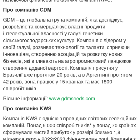
Про компанію GDM
GDM – це глобальна група компаній, яка досліджує,
розробляє та комерціалізує власні продукти
інтелектуальної власності у галузі генетики
сільськогосподарських культур. Компанія є лідером у
своїй галузі, розвиває технології та таланти, сприяючи
інноваціям, створенню асоціацій та розвитку нових
бізнесів, які впливають на агропромисловий ланцюжок
створення доданої вартості. Компанія присутня у
Бразилії вже протягом 20 років, а в Аргентині протягом
42 років, вона працює у 15 країнах та має 1800
співробітників.
Більше інформації:
www.gdmseeds.com
Про компанію KWS
Компанія KWS є однією з провідних світових селекційних
компаній. Понад 5 000 співробітників* у понад 70 країнах
сформували чистий прибуток у розмірі близько 1,8
мільярда євро у 2022/2023 фінансовому році. Компанія з