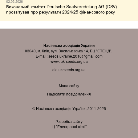
02.02.2026
Виконавчий комітет Deutsche Saatveredelung AG (DSV)
прозвітував про результати 2024/25 фінансового року
Насіннєва асоціація України
03040, м. Київ, вул. Васильківська 14, БЦ "СТЕНД".
E-mail:
seeds.ukraine.2010@gmail.com
www:
ukrseeds.org.ua
old.ukrseeds.org.ua
Мапа сайту
Надіслати повідомлення
© Насіннєва асоціація України, 2011-2025
Розробка сайту
ІЦ "Електронні вісті"