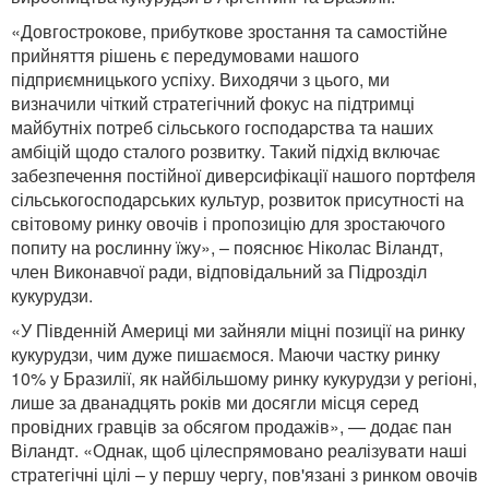
«Довгострокове, прибуткове зростання та самостійне
прийняття рішень є передумовами нашого
підприємницького успіху. Виходячи з цього, ми
визначили чіткий стратегічний фокус на підтримці
майбутніх потреб сільського господарства та наших
амбіцій щодо сталого розвитку. Такий підхід включає
забезпечення постійної диверсифікації нашого портфеля
сільськогосподарських культур, розвиток присутності на
світовому ринку овочів і пропозицію для зростаючого
попиту на рослинну їжу», – пояснює Ніколас Віландт,
член Виконавчої ради, відповідальний за Підрозділ
кукурудзи.
«У Південній Америці ми зайняли міцні позиції на ринку
кукурудзи, чим дуже пишаємося. Маючи частку ринку
10% у Бразилії, як найбільшому ринку кукурудзи у регіоні,
лише за дванадцять років ми досягли місця серед
провідних гравців за обсягом продажів», — додає пан
Віландт. «Однак, щоб цілеспрямовано реалізувати наші
стратегічні цілі – у першу чергу, пов'язані з ринком овочів