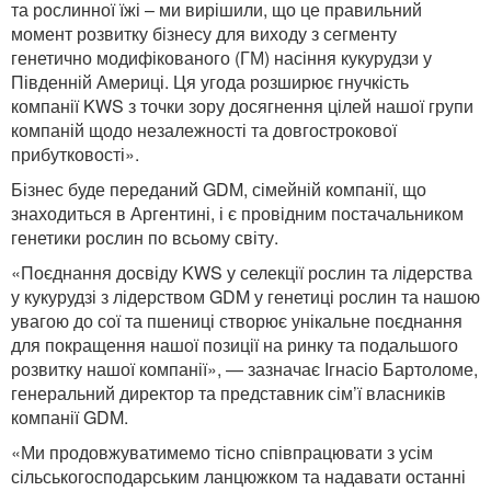
та рослинної їжі – ми вирішили, що це правильний
момент розвитку бізнесу для виходу з сегменту
генетично модифікованого (ГМ) насіння кукурудзи у
Південній Америці. Ця угода розширює гнучкість
компанії KWS з точки зору досягнення цілей нашої групи
компаній щодо незалежності та довгострокової
прибутковості».
Бізнес буде переданий GDM, сімейній компанії, що
знаходиться в Аргентині, і є провідним постачальником
генетики рослин по всьому світу.
«Поєднання досвіду KWS у селекції рослин та лідерства
у кукурудзі з лідерством GDM у генетиці рослин та нашою
увагою до сої та пшениці створює унікальне поєднання
для покращення нашої позиції на ринку та подальшого
розвитку нашої компанії», — зазначає Ігнасіо Бартоломе,
генеральний директор та представник сім’ї власників
компанії GDM.
«Ми продовжуватимемо тісно співпрацювати з усім
сільськогосподарським ланцюжком та надавати останні