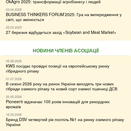
OkAgro 2025: трансформації агробізнесу і людей
03.04.2025
BUSINESS THINKERS FORUM’2025: Гра на випередження у
світі, що змінюється
25.03.2025
27 березня відбудеться захід «Soybean and Meal Market»
НОВИНИ ЧЛЕНІВ АСОЦІАЦІЇ
05.08.2026
KWS посідає провідні позиції на європейському ринку
гібридного ріпаку
01.07.2026
В сезоні 2026 року на ринок України виходять три нових
гібриди озимого ріпаку та новий сорт озимої пшениці ДСВ
20.05.2026
Pioneer® відзначає 100 років інновацій для рекордних
врожаїв
16.03.2026
Бренд DSV четвертий рік поспіль №1 на ринку озимого ріпаку
України