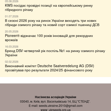
05.08.2026
KWS посідає провідні позиції на європейському ринку
гібридного ріпаку
01.07.2026
В сезоні 2026 року на ринок України виходять три нових
гібриди озимого ріпаку та новий сорт озимої пшениці ДСВ
20.05.2026
Pioneer® відзначає 100 років інновацій для рекордних
врожаїв
16.03.2026
Бренд DSV четвертий рік поспіль №1 на ринку озимого ріпаку
України
02.02.2026
Виконавчий комітет Deutsche Saatveredelung AG (DSV)
прозвітував про результати 2024/25 фінансового року
Насіннєва асоціація України
03040, м. Київ, вул. Васильківська 14, БЦ "СТЕНД".
E-mail:
seeds.ukraine.2010@gmail.com
www:
ukrseeds.org.ua