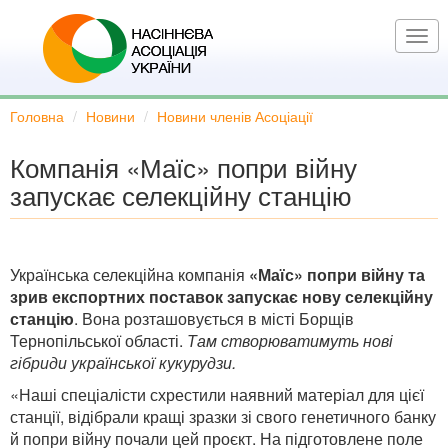
Перейти
до
Togg
основного
navi
вмісту
Головна
Новини
Новини членів Асоціації
Компанія «Маїс» попри війну
запускає селекційну станцію
Українська селекційна компанія
«Маїс» попри війну та
зрив експортних поставок запускає нову селекційну
станцію
. Вона розташовується в місті Борщів
Тернопільської області.
Там створюватимуть нові
гібриди української кукурудзи.
«Наші спеціалісти схрестили наявний матеріал для цієї
станції, відібрали кращі зразки зі свого генетичного банку
й попри війну почали цей проєкт. На підготовлене поле