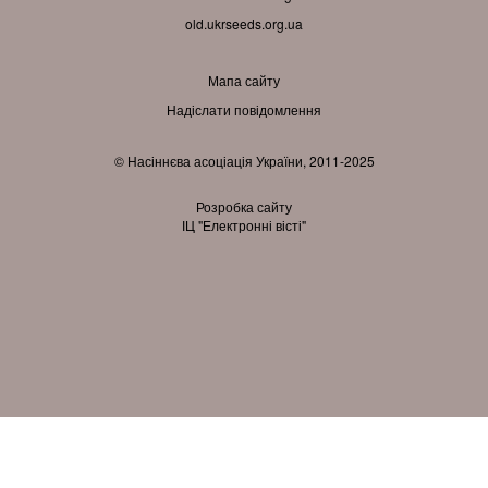
old.ukrseeds.org.ua
Мапа сайту
Надіслати повідомлення
© Насіннєва асоціація України, 2011-2025
Розробка сайту
ІЦ "Електронні вісті"