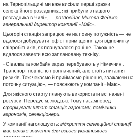
на Тернопільщині ми вже висіяли перші зразки
селекційного розсадника, які прибули з нашого
розсадника в Чилі», —
розповідає Микола Федько,
генеральний директор компанії «Маїс».
Цьогоріч станція запрацює не на повну потужність — не
вдалося добудувати офіс і приміщення для відпочинку
співробітників, як планувалося раніше. Також не
вдалося завезти всю заплановану техніку.
«Сівалка та комбайн зараз перебувають у Німеччині.
Транспорт повністю проплачений, але стоїть питання
ризиків. Тож чекаємо й приймаємо рішення, зважаючи на
поточну ситуацію», — пояснюють у компанії «Маїс».
Для якісного старту планують використати всі наявні
ресурси. Передусім, людські. Тому насамперед
сформували штат станції: агрономи, помічники
агрономів, селекціонери.
У компанії наголошують:
відкриття селекційної станції
має велике значення для всього українського