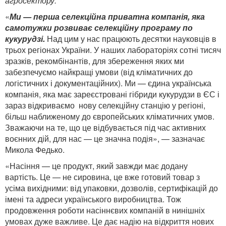
агросектору.
«
Ми — перша селекційна приватна компанія, яка
самотужки розвиває селекційну програму по
кукурудзі.
Над цим у нас працюють десятки науковців в
трьох регіонах України. У наших лабораторіях сотні тисяч
зразків, рекомбінантів, для збереження яких ми
забезпечуємо найкращі умови (від кліматичних до
логістичних і документаційних). Ми — єдина українська
компанія, яка має зареєстровані гібриди кукурудзи в ЄС і
зараз відкриваємо нову селекційну станцію у регіоні,
більш наближеному до європейських кліматичних умов.
Зважаючи на те, що це відбувається під час активних
воєнних дій, для нас — це значна подія», — зазначає
Микола Федько.
«Насіння — це продукт, який завжди має додану
вартість. Це — не сировина, це вже готовий товар з
усіма вихідними: від упаковки, дозволів, сертифікацій до
імені та адреси українського виробництва. Тож
продовження роботи насіннєвих компаній в нинішніх
умовах дуже важливе. Це дає надію на відкриття нових