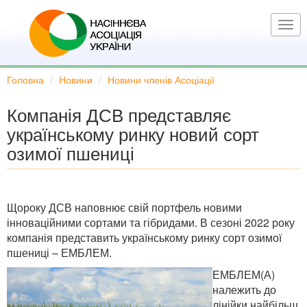
Перейти
до
Togg
основного
navi
вмісту
Головна
Новини
Новини членів Асоціації
Компанія ДСВ представляє
українському ринку новий сорт
озимої пшениці
Щороку ДСВ наповнює свій портфель новими
інноваційними сортами та гібридами. В сезоні 2022 року
компанія представить українському ринку сорт озимої
пшениці – ЕМБЛЕМ.
ЕМБЛЕМ(А)
належить до
лінійки найбільш