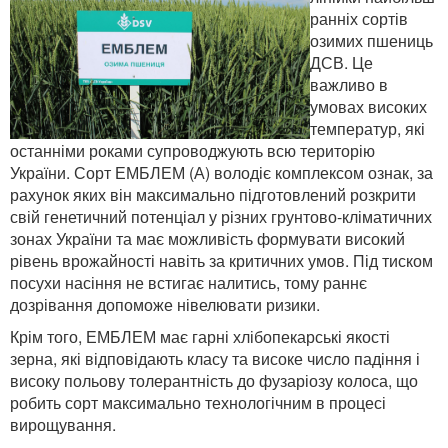
ранніх сортів
озимих пшениць
ДСВ. Це
важливо в
умовах високих
температур, які
останніми роками супроводжують всю територію
України. Сорт ЕМБЛЕМ (А) володіє комплексом ознак, за
рахунок яких він максимально підготовлений розкрити
свій генетичний потенціал у різних грунтово-кліматичних
зонах України та має можливість формувати високий
рівень врожайності навіть за критичних умов. Під тиском
посухи насіння не встигає налитись, тому раннє
дозрівання допоможе нівелювати ризики.
Крім того, ЕМБЛЕМ має гарні хлібопекарські якості
зерна, які відповідають класу та високе число падіння і
високу польову толерантність до фузаріозу колоса, що
робить сорт максимально технологічним в процесі
вирощування.