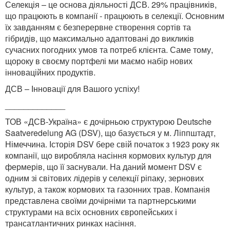
Селекція – це основа діяльності ДСВ. 29% працівників,
що працюють в компанії - працюють в селекції. Основним
їх завданням є безперервне створення сортів та
гібридів, що максимально адаптовані до викликів
сучасних погодних умов та потреб клієнта. Саме тому,
щороку в своєму портфелі ми маємо набір нових
інноваційних продуктів.
ДСВ – Інновації для Вашого успіху!
_____________
ТОВ «ДСВ-Україна» є дочірньою структурою Deutsche
Saatveredelung AG (DSV), що базується у м. Ліппштадт,
Німеччина. Історія DSV бере свій початок з 1923 року як
компанії, що виробляла насіння кормових культур для
фермерів, що її заснували. На даний момент DSV є
одним зі світових лідерів у селекції ріпаку, зернових
культур, а також кормових та газонних трав. Компанія
представлена своїми дочірніми та партнерськими
структурами на всіх основних європейських і
трансатлантичних ринках насіння.