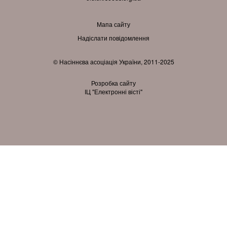
Мапа сайту
Надіслати повідомлення
© Насіннєва асоціація України, 2011-2025
Розробка сайту
ІЦ "Електронні вісті"