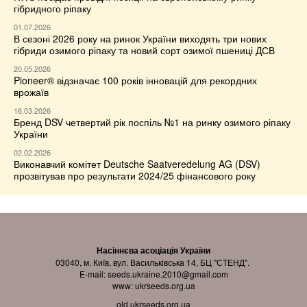
гібридного ріпаку
01.07.2026
В сезоні 2026 року на ринок України виходять три нових
гібриди озимого ріпаку та новий сорт озимої пшениці ДСВ
20.05.2026
Pioneer® відзначає 100 років інновацій для рекордних
врожаїв
16.03.2026
Бренд DSV четвертий рік поспіль №1 на ринку озимого ріпаку
України
02.02.2026
Виконавчий комітет Deutsche Saatveredelung AG (DSV)
прозвітував про результати 2024/25 фінансового року
Насіннєва асоціація України
03040, м. Київ, вул. Васильківська 14, БЦ "СТЕНД".
E-mail:
seeds.ukraine.2010@gmail.com
www:
ukrseeds.org.ua
old.ukrseeds.org.ua