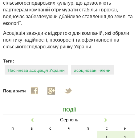
сільськогосподарських культур, що дозволяють
партнерам компаній отримувати стабільні врожаї,
водночас забезпечуючи дбайливе ставлення до землі та
екології.
Асоціація завжди є відкритою для компаній, які обрали
політику надійності, прозорості та ефективності на
сільськогосподарському ринку України.
Теги:
Насіннєва асоціація України
асоційовані члени
Поширити
ПОДІЇ
Серпень
Попер
Наст
п
в
с
ч
п
с
н
1
2