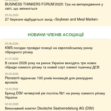
BUSINESS THINKERS FORUM’2025: Гра на випередження у
світі, що змінюється
25.03.2025
27 березня відбудеться захід «Soybean and Meal Market»
НОВИНИ ЧЛЕНІВ АСОЦІАЦІЇ
05.08.2026
KWS посідає провідні позиції на європейському ринку
гібридного ріпаку
01.07.2026
В сезоні 2026 року на ринок України виходять три нових
гібриди озимого ріпаку та новий сорт озимої пшениці ДСВ
20.05.2026
Pioneer® відзначає 100 років інновацій для рекордних
врожаїв
16.03.2026
Бренд DSV четвертий рік поспіль №1 на ринку озимого ріпаку
України
02.02.2026
Виконавчий комітет Deutsche Saatveredelung AG (DSV)