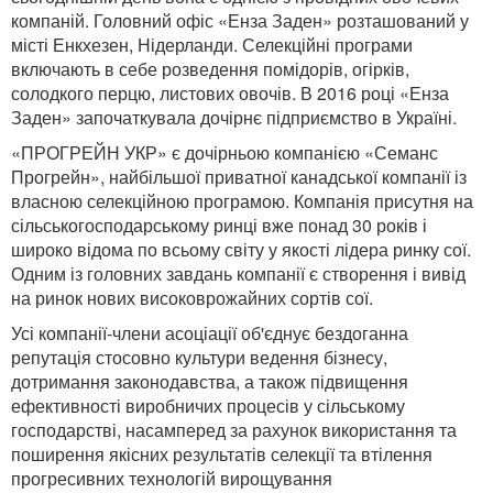
компаній. Головний офіс «Енза Заден» розташований у
місті Енкхезен, Нідерланди. Селекційні програми
включають в себе розведення помідорів, огірків,
солодкого перцю, листових овочів. В 2016 році «Енза
Заден» започаткувала дочірнє підприємство в Україні.
«ПРОГРЕЙН УКР» є дочірньою компанією «Семанс
Прогрейн», найбільшої приватної канадської компанії із
власною селекційною програмою. Компанія присутня на
сільськогосподарському ринці вже понад 30 років і
широко відома по всьому світу у якості лідера ринку сої.
Одним із головних завдань компанії є створення і вивід
на ринок нових високоврожайних сортів сої.
Усі компанії-члени асоціації об'єднує бездоганна
репутація стосовно культури ведення бізнесу,
дотримання законодавства, а також підвищення
ефективності виробничих процесів у сільському
господарстві, насамперед за рахунок використання та
поширення якісних результатів селекції та втілення
прогресивних технологій вирощування