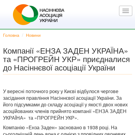
Перейти
до
Togg
основного
navi
вмісту
Головна
Новини
Компанії «ЕНЗА ЗАДЕН УКРАЇНА»
та «ПРОГРЕЙН УКР» приєдналися
до Насіннєвої асоціації України
У вересні поточного року у Києві відбулося чергове
засідання правління Насіннєвої асоціації України. За
його підсумками до складу асоціації у якості двох нових
асоційованих членів прийнято компанії «ЕНЗА ЗАДЕН
УКРАЇНА» та «ПРОГРЕЙН УКР».
Компанію «Енза Заден» засновано в 1938 році. На
сьогоднішній день вона є однією з провідних овочевих