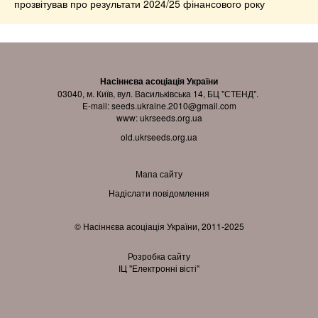
прозвітував про результати 2024/25 фінансового року
Насіннєва асоціація України
03040, м. Київ, вул. Васильківська 14, БЦ "СТЕНД".
E-mail:
seeds.ukraine.2010@gmail.com
www:
ukrseeds.org.ua
old.ukrseeds.org.ua
Мапа сайту
Надіслати повідомлення
© Насіннєва асоціація України, 2011-2025
Розробка сайту
ІЦ "Електронні вісті"