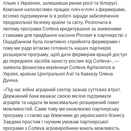
тільки з Україною, залишивши ринки росії та білорусі.
Компанія наполегливо працює пліч-о-пліч з фермерами,
всіляко підтримуючи їх в роботі заради забезпечення
продовольчої безпеку країни та світу. Розпочата в
лютому програма Corteva кредитування за зниженими
ставками для придбання насіння Pioneer в партнерстві з
Ощадбанком була позитивно сприйнята фермерами і
тому ми радо вітаємо готовність наших партнерів
розширити програму, щоб дати фермерам кращій доступ
до передових засобів захисту рослин від Corteva», —
заявила фінансова керівниця Corteva Agriscience в
Україні, країнах Центральної Азії та Кавказу Олена
Дуніна.
«Під час війни аграрний сектор зазнав суттєвих втрат.
Державний банк вважає своєю місією підтримати
аграріїв та надати їм максимально розширений пакет
можливостей. Саме тому ми оновлюємо партнерську
програму і стаємо ще ближчими до українського бізнесу.
Завдяки простим і гнучким умовам партнерської
програми з Corteva агровиробники мають можливість