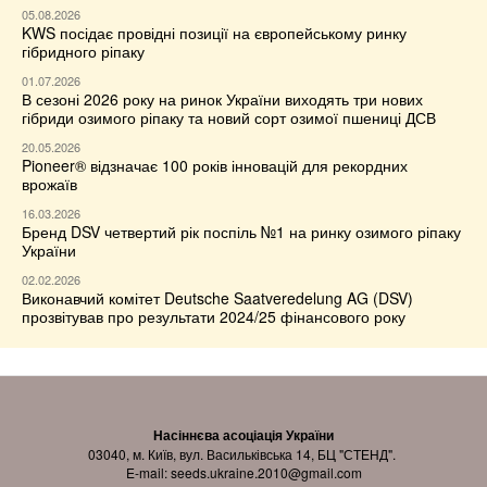
05.08.2026
KWS посідає провідні позиції на європейському ринку
гібридного ріпаку
01.07.2026
В сезоні 2026 року на ринок України виходять три нових
гібриди озимого ріпаку та новий сорт озимої пшениці ДСВ
20.05.2026
Pioneer® відзначає 100 років інновацій для рекордних
врожаїв
16.03.2026
Бренд DSV четвертий рік поспіль №1 на ринку озимого ріпаку
України
02.02.2026
Виконавчий комітет Deutsche Saatveredelung AG (DSV)
прозвітував про результати 2024/25 фінансового року
Насіннєва асоціація України
03040, м. Київ, вул. Васильківська 14, БЦ "СТЕНД".
E-mail:
seeds.ukraine.2010@gmail.com