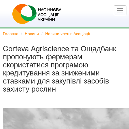
Перейти
до
Togg
основного
navi
вмісту
Головна
Новини
Новини членів Асоціації
Corteva Agriscience та Ощадбанк
пропонують фермерам
скористатися програмою
кредитування за зниженими
ставками для закупівлі засобів
захисту рослин