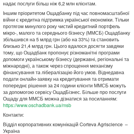
надає послуги більш ніж 6,2 млн клієнтам.
Іншим пріоритетом Ощадбанку під час повномасштабної
війни є кредитна підтримка української економіки. Тільки
протягом минулого року чистий кредитний портфель
мікро-, малого та середнього бізнесу (ММСБ) Ощадбанку
збільшився на 5 млрд грн (або на 33%) та становить
близько 21,4 млрд грн. Цього вдалося досягти завдяки
тому, що Ощадбанк пропонує різноманітні програми
допомоги українському бізнесу (державні, регіональні та
міжнародні), а також через спрощення механізму
фінансування та лібералізацію його умов. Віднедавна
подати онлайн-заявку на кредитування та отримати
попереднє рішення за 24 години клієнти ММСБ можуть
за допомогою сервісу ОщадБізнес. Більше про послуги
Ощаду для ММСБ можна дізнатися за посиланням:
https://www.oschadbank.ua/msb
Контакти:
Відділ корпоративних комунікацій Corteva Agriscience –
Україна