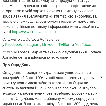
компанія прагне максимізувати продуктивність для
фермерів, одночасно співпрацюючи з зацікавленими
сторонами в усій харчовій системі, виконуючи своє
зобов’язання збагачувати життя тих, хто виробляє, та
тих, хто споживає, забезпечуючи розвиток майбутніх
поколінь. Більш детальну інформацію можна знайти на
сайті
http://www.corteva.com.ua
Слідкуйте за Corteva Agriscience
у
Facebook
,
Instagram
,
LinkedIn
,
Twitter
та
YouTube
.
™ ® SM Торгові марки та знаки обслуговування Corteva
Agriscience та її афілійованих компаній.
Про Ощадбанк
Ощадбанк – провідний український універсальний
комерційний банк, 100% акцій якого належить державі. З
початку повномасштабного вторгнення Ощад як
системно важливий банк перш за все сконцентрував
зусилля на забезпеченні безперебійної роботи на всіх
рівнях. Ощадбанк має найбільшу мережу серед усіх
українських банків, яка налічує близько 1200 відділень та