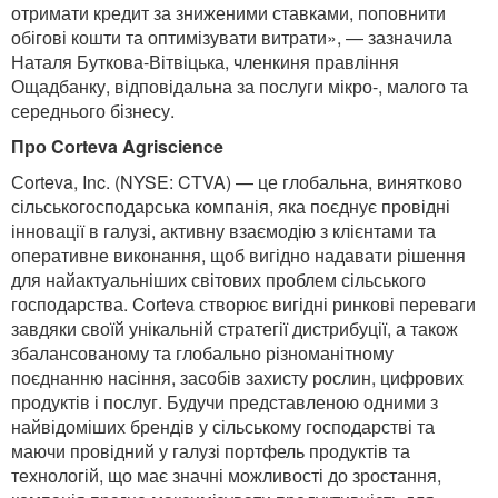
отримати кредит за зниженими ставками, поповнити
обігові кошти та оптимізувати витрати», — зазначила
Наталя Буткова-Вітвіцька, членкиня правління
Ощадбанку, відповідальна за послуги мікро-, малого та
середнього бізнесу.
Про Corteva Agriscience
Сorteva, Inc. (NYSE: CTVA) — це глобальна, винятково
сільськогосподарська компанія, яка поєднує провідні
інновації в галузі, активну взаємодію з клієнтами та
оперативне виконання, щоб вигідно надавати рішення
для найактуальніших світових проблем сільського
господарства. Corteva створює вигідні ринкові переваги
завдяки своїй унікальній стратегії дистрибуції, а також
збалансованому та глобально різноманітному
поєднанню насіння, засобів захисту рослин, цифрових
продуктів і послуг. Будучи представленою одними з
найвідоміших брендів у сільському господарстві та
маючи провідний у галузі портфель продуктів та
технологій, що має значні можливості до зростання,