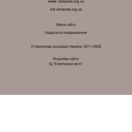
www:
ukrseeds.org.ua
old.ukrseeds.org.ua
Мапа сайту
Надіслати повідомлення
© Насіннєва асоціація України, 2011-2025
Розробка сайту
ІЦ "Електронні вісті"