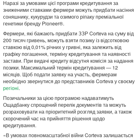
Наразі за умовами цієї програми кредитування за
зниженими ставками фермери можуть придбати насіння
соняшнику, кукурудзи та озимого ріпаку преміальної
генетики бренду Pioneer®.
Фермери, які бажають придбати ЗЗР Corteva на суму від
200 тисяч гривень, можуть взяти позику із відсотковою
ставкою від 0,01% річних у гривні, яка залежить від
графіку погашення, терміну кредитування та наявності
застави. При видачі кредиту відсутня комісія за надання
позики. Максимальний термін кредитування — 12
місяців. Щоб подати заявку на участь, фермерам
необхідно звернутися до представників Corteva у своєму
регіоні
.
Позичальники за цією програмою надаватимуть
Ощадбанку спрощений перелік документів та можуть
розраховувати на пріоритетний розгляд заявки, а також
скорочений час на прийняття рішення щодо
кредитування.
«В умовах повномасштабної війни Corteva залишається