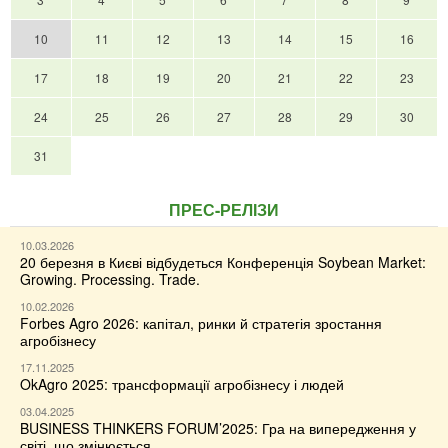
10
11
12
13
14
15
16
17
18
19
20
21
22
23
24
25
26
27
28
29
30
31
ПРЕС-РЕЛІЗИ
10.03.2026
20 березня в Києві відбудеться Конференція Soybean Market:
Growing. Processing. Trade.
10.02.2026
Forbes Agro 2026: капітал, ринки й стратегія зростання
агробізнесу
17.11.2025
OkAgro 2025: трансформації агробізнесу і людей
03.04.2025
BUSINESS THINKERS FORUM’2025: Гра на випередження у
світі, що змінюється