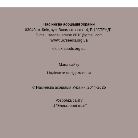
Насіннєва асоціація України
03040, м. Київ, вул. Васильківська 14, БЦ "СТЕНД".
E-mail:
seeds.ukraine.2010@gmail.com
www:
ukrseeds.org.ua
old.ukrseeds.org.ua
Мапа сайту
Надіслати повідомлення
© Насіннєва асоціація України, 2011-2025
Розробка сайту
ІЦ "Електронні вісті"