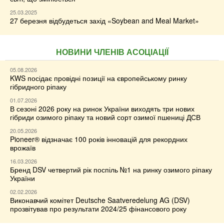
25.03.2025
27 березня відбудеться захід «Soybean and Meal Market»
НОВИНИ ЧЛЕНІВ АСОЦІАЦІЇ
05.08.2026
KWS посідає провідні позиції на європейському ринку
гібридного ріпаку
01.07.2026
В сезоні 2026 року на ринок України виходять три нових
гібриди озимого ріпаку та новий сорт озимої пшениці ДСВ
20.05.2026
Pioneer® відзначає 100 років інновацій для рекордних
врожаїв
16.03.2026
Бренд DSV четвертий рік поспіль №1 на ринку озимого ріпаку
України
02.02.2026
Виконавчий комітет Deutsche Saatveredelung AG (DSV)
прозвітував про результати 2024/25 фінансового року