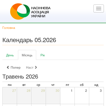
Перейти
до
Togg
основного
navi
вмісту
Головна
Календарь 05.2026
Основні
День
Місяць
(активна
Рік
вкладки
вкладка)
Попер
Наст
Травень 2026
пн
вт
ср
чт
пт
сб
нд
27
28
29
30
1
2
3