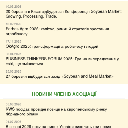
10.03.2026
20 березня в Києві відбудеться Конференція Soybean Market:
Growing. Processing. Trade.
10.02.2026
Forbes Agro 2026: капітал, ринки й стратегія зростання
агробізнесу
17.11.2025
OkAgro 2025: трансформації агробізнесу і людей
03.04.2025
BUSINESS THINKERS FORUM’2025: Гра на випередження у
світі, що змінюється
25.03.2025
27 березня відбудеться захід «Soybean and Meal Market»
НОВИНИ ЧЛЕНІВ АСОЦІАЦІЇ
05.08.2026
KWS посідає провідні позиції на європейському ринку
гібридного ріпаку
01.07.2026
В сезоні 2026 року на ринок України виходять три нових