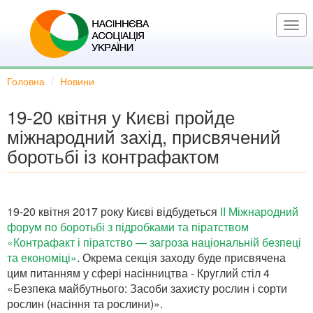
Перейти
до
Togg
основного
navi
вмісту
Головна
Новини
19-20 квітня у Києві пройде
міжнародний захід, присвячений
боротьбі із контрафактом
19-20 квітня 2017 року Києві відбудеться
ІІ Міжнародний
форум по боротьбі з підробками та піратством
«Контрафакт і піратство — загроза національній безпеці
та економіці»
. Окрема секція заходу буде присвячена
цим питанням у сфері насінництва - Круглий стіл 4
«Безпека майбутнього: Засоби захисту рослин і сорти
рослин (насіння та рослини)».