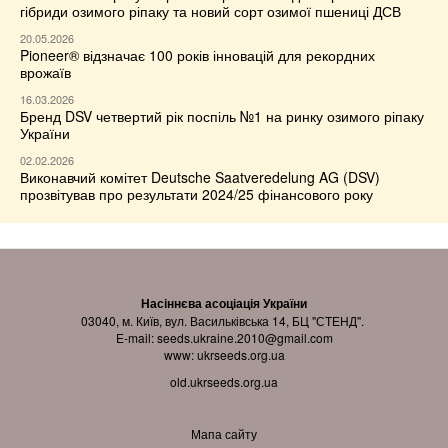
гібриди озимого ріпаку та новий сорт озимої пшениці ДСВ
20.05.2026
Pioneer® відзначає 100 років інновацій для рекордних
врожаїв
16.03.2026
Бренд DSV четвертий рік поспіль №1 на ринку озимого ріпаку
України
02.02.2026
Виконавчий комітет Deutsche Saatveredelung AG (DSV)
прозвітував про результати 2024/25 фінансового року
Насіннєва асоціація України
03040, м. Київ, вул. Васильківська 14, БЦ "СТЕНД".
E-mail:
seeds.ukraine.2010@gmail.com
www:
ukrseeds.org.ua
old.ukrseeds.org.ua
Мапа сайту