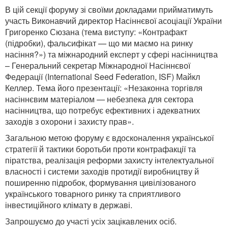
В цій секції форуму зі своїми докладами прийматимуть
участь Виконавчий директор Насіннєвої асоціації України
Григоренко Сюзана (тема виступу: «Контрафакт
(підробки), фальсифікат — що ми маємо на ринку
насіння?») та міжнародний експерт у сфері насінництва
– Генеральний секретар Міжнародної Насіннєвої
Федерації (International Seed Federation, ISF) Майкл
Келлер. Тема його презентації: «Незаконна торгівля
насіннєвим матеріалом — небезпека для сектора
насінництва, що потребує ефективних і адекватних
заходів з охорони і захисту прав».
Загальною метою форуму є вдосконалення української
стратегії й тактики боротьби проти контрафакції та
піратства, реалізація реформи захисту інтелектуальної
власності і системи заходів протидії виробництву й
поширенню підробок, формування цивілізованого
українського товарного ринку та сприятливого
інвестиційного клімату в державі.
Запрошуємо до участі усіх зацікавлених осіб.