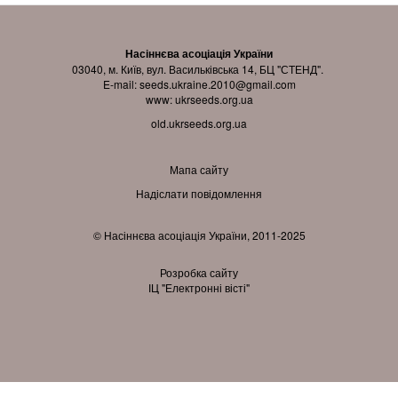
Насіннєва асоціація України
03040, м. Київ, вул. Васильківська 14, БЦ "СТЕНД".
E-mail:
seeds.ukraine.2010@gmail.com
www:
ukrseeds.org.ua
old.ukrseeds.org.ua
Мапа сайту
Надіслати повідомлення
© Насіннєва асоціація України, 2011-2025
Розробка сайту
ІЦ "Електронні вісті"