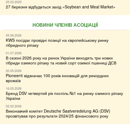
25.03.2025
27 березня відбудеться захід «Soybean and Meal Market»
НОВИНИ ЧЛЕНІВ АСОЦІАЦІЇ
05.08.2026
KWS посідає провідні позиції на європейському ринку
гібридного ріпаку
01.07.2026
В сезоні 2026 року на ринок України виходять три нових
гібриди озимого ріпаку та новий сорт озимої пшениці ДСВ
20.05.2026
Pioneer® відзначає 100 років інновацій для рекордних
врожаїв
16.03.2026
Бренд DSV четвертий рік поспіль №1 на ринку озимого ріпаку
України
02.02.2026
Виконавчий комітет Deutsche Saatveredelung AG (DSV)
прозвітував про результати 2024/25 фінансового року