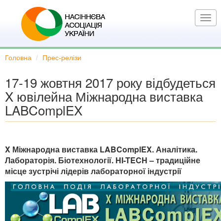
Перейти
до
Togg
основного
navi
вмісту
Головна
Прес-релізи
17-19 жовтня 2017 року відбудеться
X ювілейна Міжнародна виставка
LABComplEX
X Міжнародна виставка LABComplEX. Аналітика.
Лабораторія. Біотехнології. HI-TECH – традиційне
місце зустрічі лідерів лабораторної індустрії