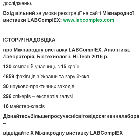
досліджень).
Вхід вільний
за умови реєстрації на сайті
Міжнародної
виставки LABComplEX:
www.labcomplex.com
ІСТОРИЧНАДОВІДКА
про Міжнародну виставку LABComplEX. Аналітика.
Лабораторія. Біотехнології. Hi-Tech 2016 р.
130
компаній-учасниць з
15
країн
4859
фахівців з України та зарубіжжя
30
науково-практичних заходів
296
спікерів – експертів галузі
16
майстер-класів
Дізнайтесьбільшепросучаснісвітовідосягненнялабора
–
відвідайте X Міжнародну виставку LABComplEX