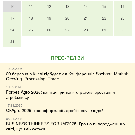
10
11
12
13
14
15
16
17
18
19
20
21
22
23
24
25
26
27
28
29
30
31
ПРЕС-РЕЛІЗИ
10.03.2026
20 березня в Києві відбудеться Конференція Soybean Market:
Growing. Processing. Trade.
10.02.2026
Forbes Agro 2026: капітал, ринки й стратегія зростання
агробізнесу
17.11.2025
OkAgro 2025: трансформації агробізнесу і людей
03.04.2025
BUSINESS THINKERS FORUM’2025: Гра на випередження у
світі, що змінюється