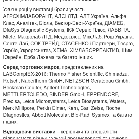
У2016 році у виставці брали участь:
АГРОХІМЛАБОРАНТ, АЛСІ ЛТД, АЛТ Україна, Альфа
Клас, Аналітек, Біола, Вектор-Бест-Україна, ДІАМЕБ,
DiaSys Diagnostic Systems, ІКФ Сервіс Плюс, ЛАБВІТА,
Мiele, Макролаб ЛТД, Медкосвісс, МіксЛаб, Рош Україна,
Сенте-Лаб, СОК ТРЕЙД, СТАСЕНКО і Партнери, Тespro,
Укрбіо, Укроргсинтез, ХЕМА, ХІМЛАБОРРЕАКТИВ, Шим
Юкрейн, Ерба Лахема та багато інших.
Серед торгових марок
,
представлених на
LABComplEX-2016: Thermo Fisher Scientific, Shimadzu,
Retsch, Nabertherm GmbH, NETZSCH Geratebau Gmbh,
Beckman Coulter, Agilent Technologies,
METTLERTOLEDO, BINDER GmbH, EPPENDORF,
Precisa, Leica Microsystems, Leica Biosystems, Waters,
Merk Millipore, Perkin Elmer, Kern, Carl Zeiss, Roche
Diagnostics, Abbott Molecular, Bio-Rad, Sysmex та багато
інших.
Відвідувачі виставки
– керівники та спеціалісти
підприємств різних галузей промисловості та науково-