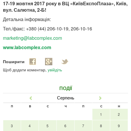
17-19 жовтня 2017 року в ВЦ «КиївЕкспоПлаза», Київ,
вул. Салютна, 2-Б!
Детальна інформація:
Тел./факс: +380 (44) 206-10-19, 206-10-16
marketing@labcomplex.com
www.labcomplex.com
Поширити
Щоб додати коментар,
увійдіть
ПОДІЇ
Серпень
Попер
Наст
п
в
с
ч
п
с
н
1
2
3
4
5
6
7
8
9