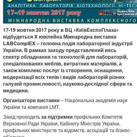
17-19 жовтня 2017 року в ВЦ «КиївЕкспоПлаза»
відбудеться X ювілейна Міжнародна виставка
LABComplEX – головна подія лабораторної індустрії
України. В рамках заходу представлений весь
спектр обладнання та технологій для лабораторій,
спеціалізованих меблів, витратних матеріалів, а
також комплекс послуг із створення, оснащення,
модернізації всіх типів і видів лабораторій різних
галузей промисловості, науково-дослідної сфери та
медицини.
Організатори виставки
– Національна академія наук
України та компанія LMT.
Захід проходить
за підтримки
профільних Комітетів
Верховної Ради України, Кабінету Міністрів України,
профільних міністерств та відомств, асоціацій та бізнес-
об’єднань.