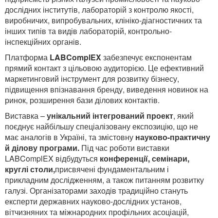
дослідних інститутів, лабораторій з контролю якості,
виробничих, випробувальних, клініко-діагностичних та
інших типів та видів лабораторій, контрольно-
інспекційних органів.
Платформа
LABComplEX
забезпечує експонентам
прямий контакт з цільовою аудиторією. Це ефективний
маркетинговий інструмент для розвитку бізнесу,
підвищення впізнавання бренду, виведення новинок на
ринок, розширення бази ділових контактів.
Виставка –
унікальний інтегрований проект
, який
поєднує найбільшу спеціалізовану експозицію, що не
має аналогів в Україні, та змістовну
науково-практичну
й ділову програми.
Під час роботи виставки
LABComplEX відбудуться
конференції, семінари,
круглі столи,
присвячені фундаментальним і
прикладним дослідженням, а також питанням розвитку
галузі. Організаторами заходів традиційно стануть
експерти державних науково-дослідних установ,
вітчизняних та міжнародних профільних асоціацій,