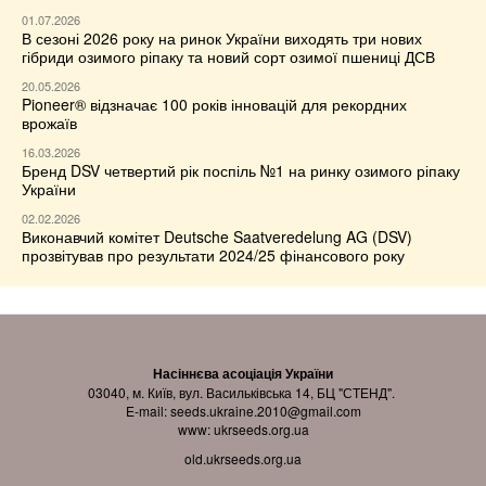
01.07.2026
В сезоні 2026 року на ринок України виходять три нових
гібриди озимого ріпаку та новий сорт озимої пшениці ДСВ
20.05.2026
Pioneer® відзначає 100 років інновацій для рекордних
врожаїв
16.03.2026
Бренд DSV четвертий рік поспіль №1 на ринку озимого ріпаку
України
02.02.2026
Виконавчий комітет Deutsche Saatveredelung AG (DSV)
прозвітував про результати 2024/25 фінансового року
Насіннєва асоціація України
03040, м. Київ, вул. Васильківська 14, БЦ "СТЕНД".
E-mail:
seeds.ukraine.2010@gmail.com
www:
ukrseeds.org.ua
old.ukrseeds.org.ua