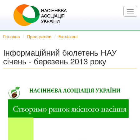
Перейти
до
Togg
основного
navi
вмісту
Головна
Прес-релізи
Бюлетені
Інформаційний бюлетень НАУ
січень - березень 2013 року