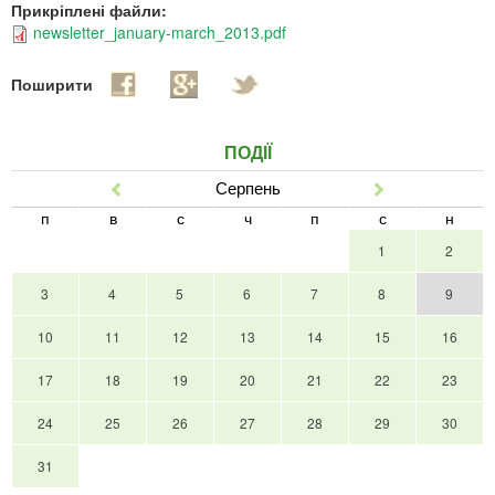
Прикріплені файли:
newsletter_january-march_2013.pdf
Поширити
ПОДІЇ
Серпень
Попер
Наст
п
в
с
ч
п
с
н
1
2
3
4
5
6
7
8
9
10
11
12
13
14
15
16
17
18
19
20
21
22
23
24
25
26
27
28
29
30
31