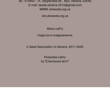
BC "STAND", 14, Vasylkivska str., Kyiv, Ukraine, 03040
E-mail:
seeds.ukraine.2010@gmail.com
WWW:
ukrseeds.org.ua
old.ukrseeds.org.ua
Мапа сайту
Надіслати повідомлення
© Seed Association of Ukraine, 2011-2025
Розробка сайту
ІЦ "Електронні вісті"