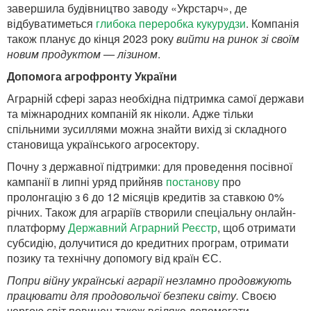
завершила будівництво заводу «Укрстарч», де
відбуватиметься
глибока переробка кукурудзи
. Компанія
також планує до кінця 2023 року
вийти на ринок зі своїм
новим продуктом — лізином
.
Допомога агрофронту України
Аграрній сфері зараз необхідна підтримка самої держави
та міжнародних компаній як ніколи. Адже тільки
спільними зусиллями можна знайти вихід зі складного
становища українського агросектору.
Почну з державної підтримки: для проведення посівної
кампанії в липні уряд прийняв
постанову
про
пролонгацію з 6 до 12 місяців кредитів за ставкою 0%
річних. Також для аграріїв створили спеціальну онлайн-
платформу
Державний Аграрний Реєстр
, щоб отримати
субсидію, долучитися до кредитних програм, отримати
позику та технічну допомогу від країн ЄС.
Попри війну українські аграрії незламно продовжують
працювати для продовольчої безпеки світу.
Своєю
чергою світ повинен також всіляко допомогати