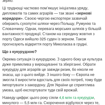
зерно.
Ці труднощі частково пом’якшує ініціатива уряду,
дипломатів та самих аграріїв — так звані
«зернові
коридори»
. Своєю чергою експортери зазвичай
обирають сухопутні шляхи через Польщу, Румунію та
Словаччину. Однак, перевага морських шляхів у більшій
вантажності продукції. Станом на середину жовтня з
порту Одеси вийшло 325 суден із зерном. Також
прогнозують відкриття порту Миколаєва в грудні.
Що з кукурудзою?
Окрема ситуація із кукурудзою. З одного боку ця культура
дуже примхлива у вирощуванні та зберіганні. Обрати
кукурудзу для аграріїв це завжди ризик, бо ніколи не
знаєш, що з цього вийде. З іншого боку — Європа не
змогла її виростити вдосталь для своїх потреб, тому буде
імпортувати з-закордону. Для України це сприятлива
умова, щоб експортувати туди свій врожай.
Наведу цифри: цього року сіяли
4,6 млн га кукурудзи
,
минулого — 5,5 млн га. Скорочення відбулося через те,