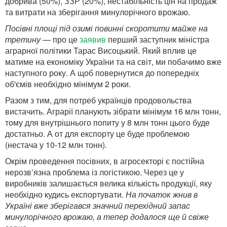
добрива (50%), ЗЗР (20%), нестабільність цін на продаж
та витрати на зберігання минулорічного врожаю.
Посівні площі під озимі повинні скоротити майже на
третину
— про це
заявив
перший заступник міністра
аграрної політики Тарас Висоцький. Який вплив це
матиме на економіку України та на світ, ми побачимо вже
наступного року. А щоб повернутися до попередніх
об'ємів необхідно мінімум 2 роки.
Разом з тим, для потреб українців продовольства
вистачить. Аграрії планують зібрати мінімум 16 млн тонн,
тому для внутрішнього попиту у 8 млн тонн цього буде
достатньо. А от для експорту це буде проблемою
(нестача у 10-12 млн тонн).
Окрім проведення посівних, в агросекторі є постійна
нерозв’язна проблема із логістикою. Через це у
виробників залишається велика кількість продукції, яку
необхідно кудись експортувати.
На початок жнив в
Україні вже зберігався значний перехідний запас
минулорічного врожаю, а тепер додалося ще й свіже