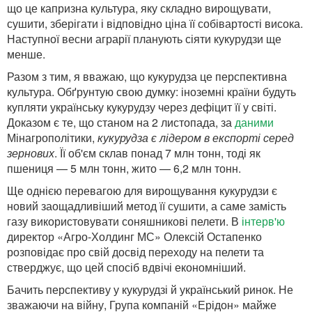
що це капризна культура, яку складно вирощувати,
сушити, зберігати і відповідно ціна її собівартості висока.
Наступної весни аграрії планують сіяти кукурудзи ще
менше.
Разом з тим, я вважаю, що кукурудза це перспективна
культура. Обґрунтую свою думку: іноземні країни будуть
купляти українську кукурудзу через дефіцит її у світі.
Доказом є те, що станом на 2 листопада, за
даними
Мінагрополітики,
кукурудза є лідером в експорті серед
зернових
. Її об'єм склав понад 7 млн тонн, тоді як
пшениця — 5 млн тонн, жито — 6,2 млн тонн.
Ще однією перевагою для вирощування кукурудзи є
новий заощадливіший метод її сушити, а саме замість
газу використовувати соняшникові пелети. В
інтерв'ю
директор «Агро-Холдинг МС» Олексій Остапенко
розповідає про свій досвід переходу на пелети та
стверджує, що цей спосіб вдвічі економніший.
Бачить перспективу у кукурудзі й український ринок. Не
зважаючи на війну, Група компаній «Ерідон» майже