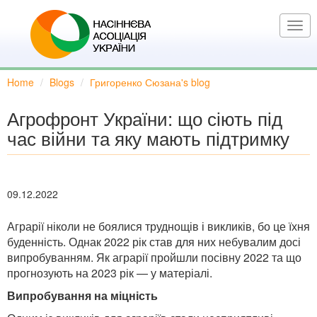
Skip
to
Togg
main
navi
content
Home
Blogs
Григоренко Сюзана's blog
Агрофронт України: що сіють під
час війни та яку мають підтримку
09.12.2022
Аграрії ніколи не боялися труднощів і викликів, бо це їхня
буденність. Однак 2022 рік став для них небувалим досі
випробуванням. Як аграрії пройшли посівну 2022 та що
прогнозують на 2023 рік — у матеріалі.
Випробування на міцність