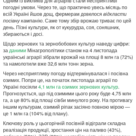
Одним із викликів для аграріїв стали несприятливі
погодні умови. Через те, що практично увесь місяць по
всій Україні йшов дощ, фермерам довелося
відкласти
посівну кампанію
. Саме тому збір врожаю триває по цей
день. Пізні культури, як от кукурудза, соя, соняшник,
збираються і досі.
Щодо зернових та зернобобових культур наведу цифри:
за
даними
Мінагрополітики станом на 4 листопада
українські аграрії зібрали врожай на площі 8 млн га (72%)
та намолотили вже 32,6 млн тонн зерна.
Через несприятливу погоду відтермінувалася і посівна
озимих. Попри це, на початок листопада аграрії по
Україні посіяли
4,1 млн га озимих зернових культур
.
Прогнозується, що під озимими цього року буде 4,75 млн
га, а це 80% від площі сівби минулого року. На противагу
іншим культурам, озимий ріпак засіяно повною мірою —
це 1 млн га (104% від плану).
Ключову роль у цьогорічній посівній відіграли складна
реалізація продукції, зростання цін на паливо (43%),