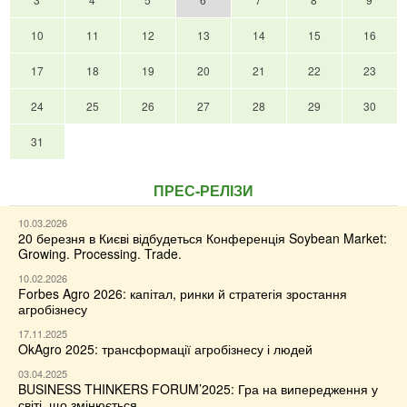
10
11
12
13
14
15
16
17
18
19
20
21
22
23
24
25
26
27
28
29
30
31
ПРЕС-РЕЛІЗИ
10.03.2026
20 березня в Києві відбудеться Конференція Soybean Market:
Growing. Processing. Trade.
10.02.2026
Forbes Agro 2026: капітал, ринки й стратегія зростання
агробізнесу
17.11.2025
OkAgro 2025: трансформації агробізнесу і людей
03.04.2025
BUSINESS THINKERS FORUM’2025: Гра на випередження у
світі, що змінюється