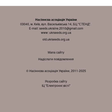
Насіннєва асоціація України
03040, м. Київ, вул. Васильківська 14, БЦ "СТЕНД".
E-mail:
seeds.ukraine.2010@gmail.com
www:
ukrseeds.org.ua
old.ukrseeds.org.ua
Мапа сайту
Надіслати повідомлення
© Насіннєва асоціація України, 2011-2025
Розробка сайту
ІЦ "Електронні вісті"