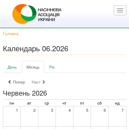
Перейти
до
Togg
основного
navi
вмісту
Головна
Календарь 06.2026
Основні
День
Місяць
(активна
Рік
вкладки
вкладка)
Попер
Наст
Червень 2026
пн
вт
ср
чт
пт
сб
нд
1
2
3
4
5
6
7