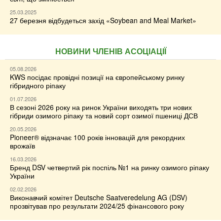
25.03.2025
27 березня відбудеться захід «Soybean and Meal Market»
НОВИНИ ЧЛЕНІВ АСОЦІАЦІЇ
05.08.2026
KWS посідає провідні позиції на європейському ринку
гібридного ріпаку
01.07.2026
В сезоні 2026 року на ринок України виходять три нових
гібриди озимого ріпаку та новий сорт озимої пшениці ДСВ
20.05.2026
Pioneer® відзначає 100 років інновацій для рекордних
врожаїв
16.03.2026
Бренд DSV четвертий рік поспіль №1 на ринку озимого ріпаку
України
02.02.2026
Виконавчий комітет Deutsche Saatveredelung AG (DSV)
прозвітував про результати 2024/25 фінансового року